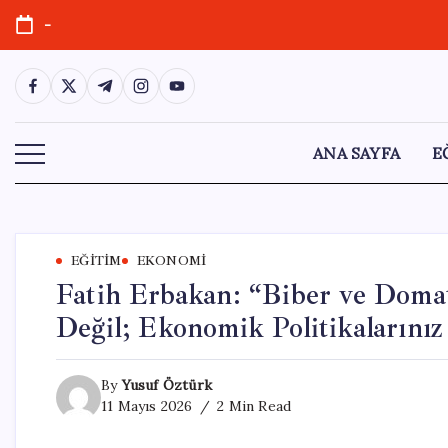
Skip
-
to
content
https://www.facebook.com/
https://twitter.com/
https://t.me/
https://www.instagram.com/
https://youtube.com/
ANA SAYFA
E
EĞITIM
EKONOMI
Fatih Erbakan: “Biber ve Domate
Değil; Ekonomik Politikalarını
By
Yusuf Öztürk
11 Mayıs 2026
2 Min Read