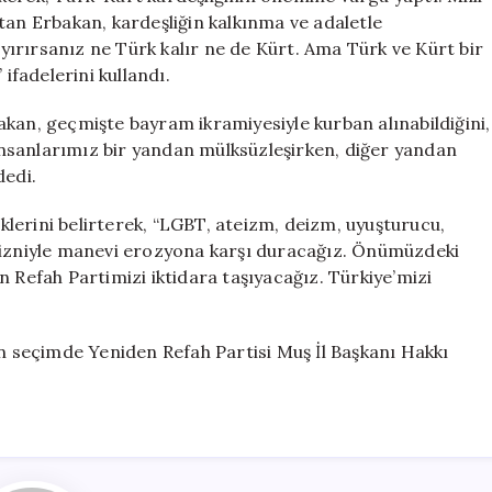
tan Erbakan, kardeşliğin kalkınma ve adaletle
 ayırırsanız ne Türk kalır ne de Kürt. Ama Türk ve Kürt bir
ifadelerini kullandı.
kan, geçmişte bayram ikramiyesiyle kurban alınabildiğini,
nsanlarımız bir yandan mülksüzleşirken, diğer yandan
dedi.
lerini belirterek, “LGBT, ateizm, deizm, uyuşturucu,
’ın izniyle manevi erozyona karşı duracağız. Önümüzdeki
n Refah Partimizi iktidara taşıyacağız. Türkiye’mizi
an seçimde Yeniden Refah Partisi Muş İl Başkanı Hakkı