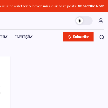
o our newsletter & never miss our best posts.
Subscribe Now!
TIM
İLETİŞİM
Subscribe
SON YAZILAR
ı
Google Pixel 11 Pro Fold için Geri Sayım
Başladı