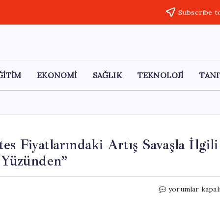
Subscribe t
ĞİTİM
EKONOMİ
SAĞLIK
TEKNOLOJİ
TANI
s Fiyatlarındaki Artış Savaşla İlgili
z Yüzünden”
Fatih
yorumlar kapal
Erbakan:
“Biber
ve