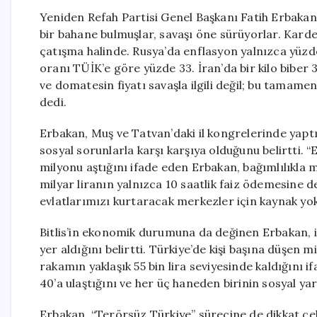
Yeniden Refah Partisi Genel Başkanı Fatih Erbakan,
bir bahane bulmuşlar, savaşı öne sürüyorlar. Karde
çatışma halinde. Rusya’da enflasyon yalnızca yüzde
oranı TÜİK’e göre yüzde 33. İran’da bir kilo biber 33
ve domatesin fiyatı savaşla ilgili değil; bu tamam
dedi.
Erbakan, Muş ve Tatvan’daki il kongrelerinde yapt
sosyal sorunlarla karşı karşıya olduğunu belirtti. “
milyonu aştığını ifade eden Erbakan, bağımlılıkl
milyar liranın yalnızca 10 saatlik faiz ödemesine d
evlatlarımızı kurtaracak merkezler için kaynak yok
Bitlis’in ekonomik durumuna da değinen Erbakan, i
yer aldığını belirtti. Türkiye’de kişi başına düşen mi
rakamın yaklaşık 55 bin lira seviyesinde kaldığını ifa
40’a ulaştığını ve her üç haneden birinin sosyal ya
Erbakan, “Terörsüz Türkiye” sürecine de dikkat çe