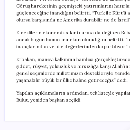
Görüş hareketinin geçmişteki yatırımlarını hatırla
güçleneceğine inandığını belirtti. “Türk ile Kürt’ü
olursa karşısında ne Amerika durabilir ne de İsrail” 
Emeklilerin ekonomik sıkıntılarına da değinen Erba
ancak bugün bunun mümkün olmadığını belirtti. “İ
inançlarından ve aile değerlerinden kopartılıyor” 
Erbakan, manevi kalkınma hamlesi gerçekleştirecek
şiddet, rüşvet, yolsuzluk ve hırsızlığa karşı Allah
genel seçimlerde milletimizin destekleriyle Yenide
yaşanabilir büyük bir ülke haline getireceğiz” dedi.
Yapılan açıklamaların ardından, tek listeyle yapıl
Bulut, yeniden başkan seçildi.