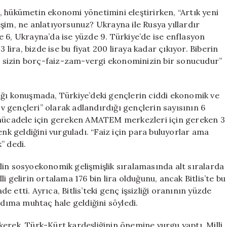
Domates
 hükümetin ekonomi yönetimini eleştirirken, “Artık yeni
Fiyatlarındaki
şim, ne anlatıyorsunuz? Ukrayna ile Rusya yıllardır
Artış
 6, Ukrayna’da ise yüzde 9. Türkiye’de ise enflasyon
Savaşla
 lira, bizde ise bu fiyat 200 liraya kadar çıkıyor. Biberin
İlgili
en sizin borç-faiz-zam-vergi ekonominizin bir sonucudur”
Değil;
Ekonomik
Politikalarınız
ığı konuşmada, Türkiye’deki gençlerin ciddi ekonomik ve
Yüzünden”
için
Ev gençleri” olarak adlandırdığı gençlerin sayısının 6
a mücadele için gereken AMATEM merkezleri için gereken 3
enk geldiğini vurguladı. “Faiz için para buluyorlar ama
” dedi.
lin sosyoekonomik gelişmişlik sıralamasında alt sıralarda
lli gelirin ortalama 176 bin lira olduğunu, ancak Bitlis’te bu
de etti. Ayrıca, Bitlis’teki genç işsizliği oranının yüzde
rdıma muhtaç hale geldiğini söyledi.
kerek, Türk-Kürt kardeşliğinin önemine vurgu yaptı. Milli