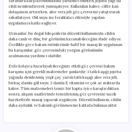
zararlara karşı korunmasına yardımcı olurken, jojoba yağı da
Bakım
cildi nemlendirerek yumuşatıyor. Kullanılan kahve, ciltte kan
için
dolaşımını artırırken, aloe vera jeli göz çevresini yatıştırarak
rahatlatıyor. Gül suyu ise ferahlatıcı etkisiyle yapılan
uygulamaya katkı sağlıyor.
Uzmanlar, bu doğal bileşenlerin düzenli kullanımıyla cildin
daha canlı ve dinç bir görünüm kazanabileceğini ifade ediyor.
Özellikle gece bakım rutinlerinde hafif bir masaj ile uygulanan
bu karışımlar, göz çevresindeki yorgun görünümün
azalmasına yardımcı olabilir.
Evde kolayca hazırlayabileceğiniz etkili göz çevresi bakım
karışımı için gerekli malzemeler şunlardır: 1 tatlı kaşığı jojoba
yağında demlenmiş yeşil çay, yarım tatlı kaşığı aloe vera jeli,
birkaç damla gül suyu, 2 damla E vitamini ve çok az miktarda
kahve. Tüm malzemeleri temiz bir kapta iyice karıştırdıktan
sonra, akşam saatlerinde temizlenmiş göz çevresine nazik
hareketlerle masaj yaparak uygulayın. Düzenli kullanım, cildin
daha aydınlık ve bakımlı görünmesine katkıda bulunacaktır.