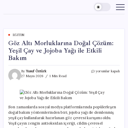
Skip
to
content
EĞITIM
Göz Altı Morluklarına Doğal Çözüm:
Yeşil Çay ve Jojoba Yağı ile Etkili
Bakım
Göz
By
Yusuf Öztürk
yorumlar kapalı
Altı
27 Mayıs 2026
1 Min Read
Morluklarına
Doğal
Çözüm:
Yeşil
Çay
ve
Son zamanlarda sosyal medya platformlarında popülerleşen
Jojoba
doğal bakım yöntemlerinden biri, jojoba yağı ile demlenmiş
Yağı
yeşil çay kullanılarak hazırlanan göz çevresi karışımı oldu.
ile
Yeşil çayın zengin antioksidan içeriği, cildin çevresel
Etkili