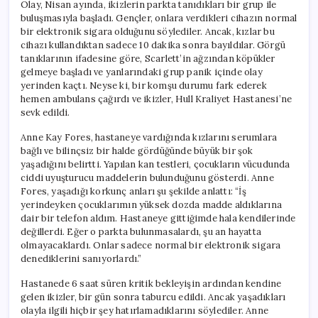
Olay, Nisan ayında, ikizlerin parkta tanıdıkları bir grup ile
buluşmasıyla başladı. Gençler, onlara verdikleri cihazın normal
bir elektronik sigara olduğunu söylediler. Ancak, kızlar bu
cihazı kullandıktan sadece 10 dakika sonra bayıldılar. Görgü
tanıklarının ifadesine göre, Scarlett’in ağzından köpükler
gelmeye başladı ve yanlarındaki grup panik içinde olay
yerinden kaçtı. Neyse ki, bir komşu durumu fark ederek
hemen ambulans çağırdı ve ikizler, Hull Kraliyet Hastanesi’ne
sevk edildi.
Anne Kay Fores, hastaneye vardığında kızlarını serumlara
bağlı ve bilinçsiz bir halde gördüğünde büyük bir şok
yaşadığını belirtti. Yapılan kan testleri, çocukların vücudunda
ciddi uyuşturucu maddelerin bulunduğunu gösterdi. Anne
Fores, yaşadığı korkunç anları şu şekilde anlattı: “İş
yerindeyken çocuklarımın yüksek dozda madde aldıklarına
dair bir telefon aldım. Hastaneye gittiğimde hala kendilerinde
değillerdi. Eğer o parkta bulunmasalardı, şu an hayatta
olmayacaklardı. Onlar sadece normal bir elektronik sigara
denediklerini sanıyorlardı.”
Hastanede 6 saat süren kritik bekleyişin ardından kendine
gelen ikizler, bir gün sonra taburcu edildi. Ancak yaşadıkları
olayla ilgili hiçbir şey hatırlamadıklarını söylediler. Anne