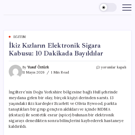
Skip
to
content
EĞITIM
İkiz Kızların Elektronik Sigara
Kabusu: 10 Dakikada Bayıldılar
İkiz
By
Yusuf Öztürk
yorumlar kapalı
Kızların
11 Mayıs 2026
1 Min Read
Elektronik
Sigara
Kabusu:
İngiltere’nin Doğu Yorkshire bölgesine bağlı Hull şehrinde
10
meydana gelen bir olay, birçok kişiyi derinden sarstı. 13
Dakikada
Bayıldılar
yaşındaki ikiz kardeşler Scarlett ve Olivia Bywood, parkta
için
tanıştıkları bir grup gençten aldıkları ve içinde MDMA
(ekstazi) ile sentetik esrar (spice) bulunan bir elektronik
sigarayı denedikten sonra bilinçlerini kaybederek hastaneye
kaldırıldı.