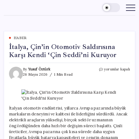
Skip
to
content
HABER
İtalya, Çin’in Otomotiv Saldırısına
Karşı Kendi ‘Çin Seddi’ni Kuruyor
İtalya,
By
Yusuf Öztürk
yorumlar kapalı
Çin’in
26 Mayıs 2026
1 Min Read
Otomotiv
Saldırısına
Karşı
Kendi
‘Çin
Seddi’ni
İtalyan otomotiv endüstrisi, yıllarca Avrupa pazarında büyük
Kuruyor
markaların deneyimi ve kalitesi ile liderliğini sürdürdü. Ancak
için
elektrikli araçların yükselişi, birçok sektör uzmanının
öngördüğünden daha hızlı bir değişim süreci başlattı. Çinli
üreticiler, Avrupa pazarına çok kısa sürede daha uygun
fiyatlarla, büyük batarya kapasiteleri ve zengin donanım