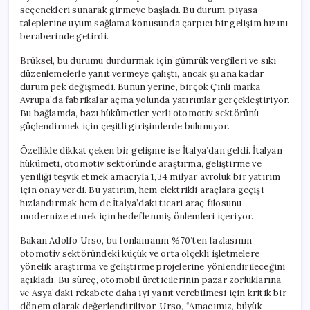
seçenekleri sunarak girmeye başladı. Bu durum, piyasa
taleplerine uyum sağlama konusunda çarpıcı bir gelişim hızını
beraberinde getirdi.
Brüksel, bu durumu durdurmak için gümrük vergileri ve sıkı
düzenlemelerle yanıt vermeye çalıştı, ancak şu ana kadar
durum pek değişmedi. Bunun yerine, birçok Çinli marka
Avrupa’da fabrikalar açma yolunda yatırımlar gerçekleştiriyor.
Bu bağlamda, bazı hükümetler yerli otomotiv sektörünü
güçlendirmek için çeşitli girişimlerde bulunuyor.
Özellikle dikkat çeken bir gelişme ise İtalya’dan geldi. İtalyan
hükümeti, otomotiv sektöründe araştırma, geliştirme ve
yeniliği teşvik etmek amacıyla 1,34 milyar avroluk bir yatırım
için onay verdi. Bu yatırım, hem elektrikli araçlara geçişi
hızlandırmak hem de İtalya’daki ticari araç filosunu
modernize etmek için hedeflenmiş önlemleri içeriyor.
Bakan Adolfo Urso, bu fonlamanın %70’ten fazlasının
otomotiv sektöründeki küçük ve orta ölçekli işletmelere
yönelik araştırma ve geliştirme projelerine yönlendirileceğini
açıkladı. Bu süreç, otomobil üreticilerinin pazar zorluklarına
ve Asya’daki rekabete daha iyi yanıt verebilmesi için kritik bir
dönem olarak değerlendiriliyor. Urso, “Amacımız, büyük