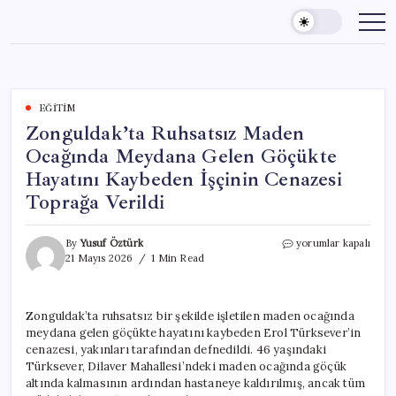
Skip
to
content
EĞITIM
Zonguldak’ta Ruhsatsız Maden
Ocağında Meydana Gelen Göçükte
Hayatını Kaybeden İşçinin Cenazesi
Toprağa Verildi
Zonguldak’ta
By
Yusuf Öztürk
yorumlar kapalı
Ruhsatsız
21 Mayıs 2026
1 Min Read
Maden
Ocağında
Meydana
Zonguldak’ta ruhsatsız bir şekilde işletilen maden ocağında
Gelen
meydana gelen göçükte hayatını kaybeden Erol Türksever’in
Göçükte
Hayatını
cenazesi, yakınları tarafından defnedildi. 46 yaşındaki
Kaybeden
Türksever, Dilaver Mahallesi’ndeki maden ocağında göçük
İşçinin
altında kalmasının ardından hastaneye kaldırılmış, ancak tüm
Cenazesi