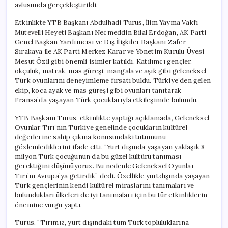
avlusunda gerçekleştirildi.
Etkinlikte YTB Başkanı Abdulhadi Turus, İlim Yayma Vakfı
Mütevelli Heyeti Başkanı Necmeddin Bilal Erdoğan, AK Parti
Genel Başkan Yardımcısı ve Dış İlişkiler Başkanı Zafer
Sırakaya ile AK Parti Merkez Karar ve Yönetim Kurulu Üyesi
Mesut Özil gibi önemli isimler katıldı. Katılımcı gençler,
okçuluk, matrak, mas güreşi, mangala ve aşık gibi geleneksel
Türk oyunlarını deneyimleme fırsatı buldu. Türkiye’den gelen
ekip, koca ayak ve mas güreşi gibi oyunları tanıtarak
Fransa’da yaşayan Türk çocuklarıyla etkileşimde bulundu.
YTB Başkanı Turus, etkinlikte yaptığı açıklamada, Geleneksel
Oyunlar Tırı’nın Türkiye genelinde çocukların kültürel
değerlerine sahip çıkma konusundaki tutumunu
gözlemlediklerini ifade etti. “Yurt dışında yaşayan yaklaşık 8
milyon Türk çocuğunun da bu güzel kültürü tanıması
gerektiğini düşünüyoruz. Bu nedenle Geleneksel Oyunlar
Tırı’nı Avrupa’ya getirdik” dedi. Özellikle yurtdışında yaşayan
Türk gençlerinin kendi kültürel miraslarını tanımaları ve
bulundukları ülkeleri de iyi tanımaları için bu tür etkinliklerin
önemine vurgu yaptı.
Turus, “Tırımız, yurt dışındaki tüm Türk topluluklarına