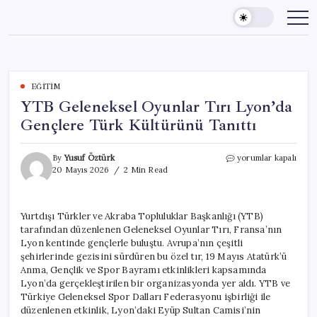
Skip
to
content
EĞITIM
YTB Geleneksel Oyunlar Tırı Lyon’da
Gençlere Türk Kültürünü Tanıttı
YTB
By
Yusuf Öztürk
yorumlar kapalı
Geleneksel
20 Mayıs 2026
2 Min Read
Oyunlar
Tırı
Lyon’da
Yurtdışı Türkler ve Akraba Topluluklar Başkanlığı (YTB)
Gençlere
tarafından düzenlenen Geleneksel Oyunlar Tırı, Fransa’nın
Türk
Kültürünü
Lyon kentinde gençlerle buluştu. Avrupa’nın çeşitli
Tanıttı
şehirlerinde gezisini sürdüren bu özel tır, 19 Mayıs Atatürk’ü
için
Anma, Gençlik ve Spor Bayramı etkinlikleri kapsamında
Lyon’da gerçekleştirilen bir organizasyonda yer aldı. YTB ve
Türkiye Geleneksel Spor Dalları Federasyonu işbirliği ile
düzenlenen etkinlik, Lyon’daki Eyüp Sultan Camisi’nin