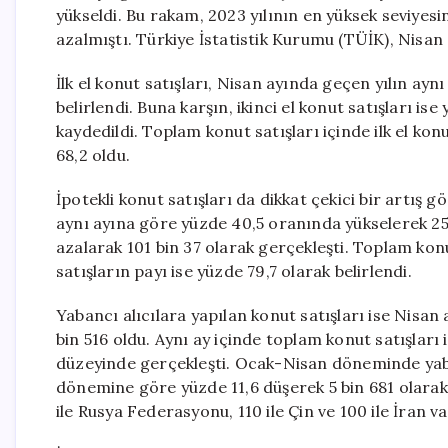
yükseldi. Bu rakam, 2023 yılının en yüksek seviyesi
azalmıştı. Türkiye İstatistik Kurumu (TÜİK), Nisan ay
İlk el konut satışları, Nisan ayında geçen yılın a
belirlendi. Buna karşın, ikinci el konut satışları i
kaydedildi. Toplam konut satışları içinde ilk el konu
68,2 oldu.
İpotekli konut satışları da dikkat çekici bir artış g
aynı ayına göre yüzde 40,5 oranında yükselerek 25 b
azalarak 101 bin 37 olarak gerçekleşti. Toplam konut
satışların payı ise yüzde 79,7 olarak belirlendi.
Yabancı alıcılara yapılan konut satışları ise Nisa
bin 516 oldu. Aynı ay içinde toplam konut satışları 
düzeyinde gerçekleşti. Ocak-Nisan döneminde yabanc
dönemine göre yüzde 11,6 düşerek 5 bin 681 olarak 
ile Rusya Federasyonu, 110 ile Çin ve 100 ile İran v