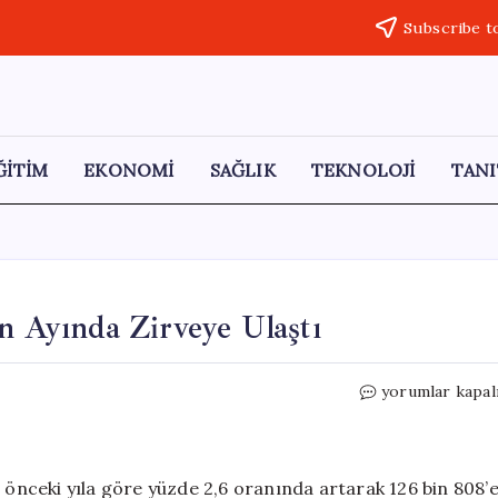
Subscribe t
ĞİTİM
EKONOMİ
SAĞLIK
TEKNOLOJİ
TANI
n Ayında Zirveye Ulaştı
Türkiye’de
yorumlar kapal
Konut
Satışları
Nisan
Ayında
r önceki yıla göre yüzde 2,6 oranında artarak 126 bin 808’