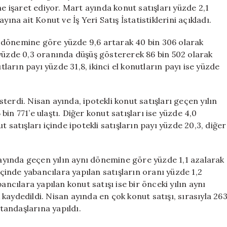
Zirveye
ne işaret ediyor. Mart ayında konut satışları yüzde 2,1
Ulaştı
ına ait Konut ve İş Yeri Satış İstatistiklerini açıkladı.
için
ynı dönemine göre yüzde 9,6 artarak 40 bin 306 olarak
se yüzde 0,3 oranında düşüş göstererek 86 bin 502 olarak
tların payı yüzde 31,8, ikinci el konutların payı ise yüzde
österdi. Nisan ayında, ipotekli konut satışları geçen yılın
in 771’e ulaştı. Diğer konut satışları ise yüzde 4,0
 satışları içinde ipotekli satışların payı yüzde 20,3, diğer
n ayında geçen yılın aynı dönemine göre yüzde 1,1 azalarak
içinde yabancılara yapılan satışların oranı yüzde 1,2
ılara yapılan konut satışı ise bir önceki yılın aynı
kaydedildi. Nisan ayında en çok konut satışı, sırasıyla 26
atandaşlarına yapıldı.