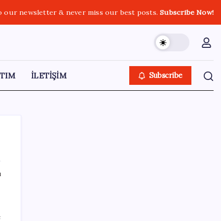
o our newsletter & never miss our best posts.
Subscribe Now!
TIM
İLETİŞİM
Subscribe
ı
SON YAZILAR
Google Pixel 11 Pro Fold için Geri Sayım
e
Başladı