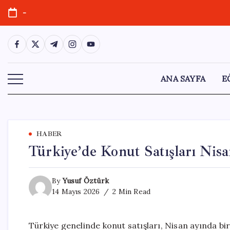
Skip
-
to
content
https://www.facebook.com/
https://twitter.com/
https://t.me/
https://www.instagram.com/
https://youtube.com/
ANA SAYFA
E
HABER
Türkiye’de Konut Satışları Nisa
By
Yusuf Öztürk
14 Mayıs 2026
2 Min Read
Türkiye genelinde konut satışları, Nisan ayında bi