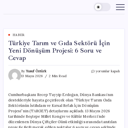
Skip
to
content
HABER
Türkiye Tarım ve Gıda Sektörü İçin
Yeni Dönüşüm Projesi: 6 Soru ve
Cevap
Türkiye
By
Yusuf Öztürk
yorumlar kapalı
Tarım
13 Mayıs 2026
2 Min Read
ve
Gıda
Sektörü
Cumhurbaşkanı Recep Tayyip Erdoğan, Dünya Bankası’nın
İçin
destekleriyle hayata geçirilecek olan “Türkiye Tarım Gıda
Yeni
Dönüşüm
Sektörünün İstihdam ve Kırsal Refah İçin Dönüşüm
Projesi:
Projesi”nin (TARGET) detaylarını açıkladı. 13 Mayıs 2026
6
tarihinde Beştepe Millet Kongre ve Kültür Merkezi’nde
Soru
düzenlenen Dünya Çiftçiler Günü etkinliği sırasında tanıtılan
ve
proje ile ilgili merak edilen noktalar 6 soru ve cevap şeklinde