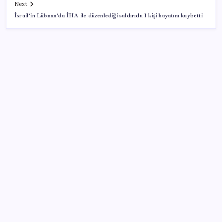
Next
İsrail’in Lübnan’da İHA ile düzenlediği saldırıda 1 kişi hayatını kaybetti
SON YAZILAR
Google Pixel 11 Pro Fold için Geri Sayım Başladı
Windows 11’de Casusluk İddiası: Microsoft’tan
Açıklama Geldi
Özel Yetenek Sınavı (ÖZYES) sınavı ne zaman? 2026
ÖZYES tercihleri ne zaman?
Dezenflasyon devam ediyor