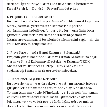
Cevap
derlendi. İşte Türkiye Tarım Gıda Sektörünün İstihdam ve
için
Kırsal Refah İçin Dönüşüm Projesi’nin detayları:
1. Projenin Temel Amacı Nedir?
Bu proje, tarımda “üretim planlaması”nın bir sonraki aşaması
olarak, tarımsal yatırımların sistematik bir şekilde
planlanmasını hedefliyor. Amacı, çiftçilerin emeğinin boşa
gitmesini önlemek, pazarlama sorunlarını çözmek ve
ürünlerin uygun sanayi tesislerinde işlenmesini sağlamak için
etkili bir sistem geliştirmektir.
2. Proje Kapsamında Hangi Kurumlar Bulunacak?
Projenin yürütülmesinde Tarım ve Orman Bakanlığı’na bağlı
Tarım ve Kırsal Kalkınmayı Destekleme Kurumu (TKDK)
önemli bir rol üstlenecek. Proje, Dünya Bankası’nın
sağlayacağı finansman ile gerçekleştirilecektir.
3. Hedeflenen Başarılar Nelerdir?
Bu projeyle, tarım ve gıda sektörüne yatırım yapmak isteyen
girişimcilerin finansmana erişiminde kolaylık sağlanacak.
Yatırım tutarının yüzde 80’ine kadar geri ödemeli finansman
ve kredi garanti desteği sunulacak. İşletmelere 24 ay geri
ödemesiz ve 7 yıl vadeli, proje büyüklüğüne göre 10 milyon
dolara kadar finansman imkanları sağlanacak. Bu destek,