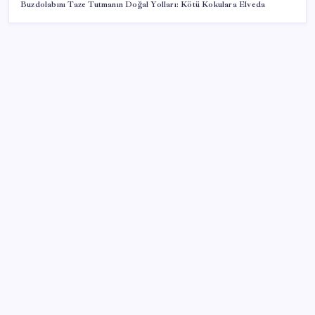
Buzdolabını Taze Tutmanın Doğal Yolları: Kötü Kokulara Elveda
SON YAZILAR
‘Tek çatı altında toplanmalı’ dedi: Akın Gürlek’ten
‘internet gazeteciliği’ için yasa sinyali mi?
Katlanabilir telefonda incelik yarışı kızıştı: HONOR
Magic V6 Türkiye’de
Müze arşivinde unutulan canlılar: Herkes denizatı
sanıyordu ama…
ABD tarım dışı istihdam verisinde negatif sürpriz