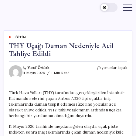
Skip
to
content
EĞITIM
THY Uçağı Duman Nedeniyle Acil
Tahliye Edildi
THY
By
Yusuf Öztürk
yorumlar kapalı
Uçağı
11 Mayıs 2026
1 Min Read
Duman
Nedeniyle
Acil
Türk Hava Yolları (THY) tarafından gerçekleştirilen İstanbul-
Tahliye
Katmandu seferini yapan Airbus A330 tipi uçakta, iniş
Edildi
için
takımlarında duman tespit edilmesi üzerine yolcular acil
olarak tahliye edildi. THY, tahliye işleminin ardından uçakta
herhangi bir yaralanma olmadığını duyurdu.
11 Mayıs 2026 tarihinde meydana gelen olayda, uçak piste
indikten sonra iniş takımlarında çıkan duman nedeniyle kule