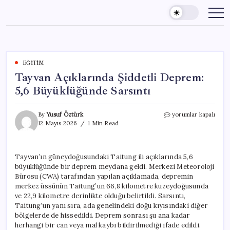
Skip
to
content
EĞITIM
Tayvan Açıklarında Şiddetli Deprem:
5,6 Büyüklüğünde Sarsıntı
Tayvan
By
Yusuf Öztürk
yorumlar kapalı
Açıklarında
12 Mayıs 2026
1 Min Read
Şiddetli
Deprem:
5,6
Tayvan’ın güneydoğusundaki Taitung ili açıklarında 5,6
Büyüklüğünde
büyüklüğünde bir deprem meydana geldi. Merkezi Meteoroloji
Sarsıntı
için
Bürosu (CWA) tarafından yapılan açıklamada, depremin
merkez üssünün Taitung’un 66,8 kilometre kuzeydoğusunda
ve 22,9 kilometre derinlikte olduğu belirtildi. Sarsıntı,
Taitung’un yanı sıra, ada genelindeki doğu kıyısındaki diğer
bölgelerde de hissedildi. Deprem sonrası şu ana kadar
herhangi bir can veya mal kaybı bildirilmediği ifade edildi.