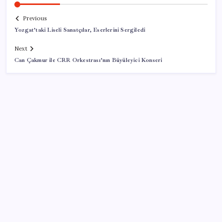
Previous
Yozgat’taki Liseli Sanatçılar, Eserlerini Sergiledi
Next
Can Çakmur ile CRR Orkestrası’nın Büyüleyici Konseri
SON YAZILAR
ABD tarım dışı istihdam verisinde negatif sürpriz
AB’den Ar-Ge’ye 130 milyar euroluk kaynak