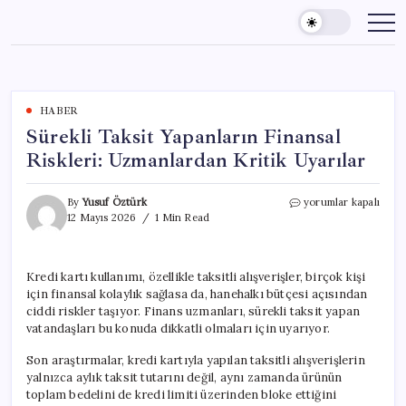
Skip
to
content
HABER
Sürekli Taksit Yapanların Finansal
Riskleri: Uzmanlardan Kritik Uyarılar
Sürekli
By
Yusuf Öztürk
yorumlar kapalı
Taksit
12 Mayıs 2026
1 Min Read
Yapanların
Finansal
Riskleri:
Kredi kartı kullanımı, özellikle taksitli alışverişler, birçok kişi
Uzmanlardan
için finansal kolaylık sağlasa da, hanehalkı bütçesi açısından
Kritik
Uyarılar
ciddi riskler taşıyor. Finans uzmanları, sürekli taksit yapan
için
vatandaşları bu konuda dikkatli olmaları için uyarıyor.
Son araştırmalar, kredi kartıyla yapılan taksitli alışverişlerin
yalnızca aylık taksit tutarını değil, aynı zamanda ürünün
toplam bedelini de kredi limiti üzerinden bloke ettiğini