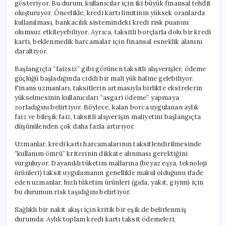
gösteriyor. Bu durum, kullanıcılar için iki büyük finansal tehdit
oluşturuyor. Öncelikle, kredi kartı limitinin yüksek oranlarda
kullanılması, bankacılık sistemindeki kredi risk puanını
olumsuz etkileyebiliyor. Ayrıca, taksitli borçlarla dolu bir kredi
kartı, beklenmedik harcamalar için finansal esneklik alanını
daraltıyor.
Başlangıçta “faizsiz” gibi görünen taksitli alışverişler, ödeme
güçlüğü başladığında ciddi bir mali yük haline gelebiliyor.
Finans uzmanları, taksitlerin artmasıyla birlikte ekstrelerin
yükselmesinin kullanıcıları “asgari ödeme” yapmaya
zorladığını belirtiyor. Böylece, kalan borca uygulanan aylık
faiz ve bileşik faiz, taksitli alışverişin maliyetini başlangıçta
düşünülenden çok daha fazla artırıyor.
Uzmanlar, kredi kartı harcamalarının taksitlendirilmesinde
“kullanım ömrü” kriterinin dikkate alınması gerektiğini
vurguluyor. Dayanıklı tüketim mallarına (beyaz eşya, teknoloji
ürünleri) taksit uygulamanın genellikle makul olduğunu ifade
eden uzmanlar, hızlı tüketim ürünleri (gıda, yakıt, giyim) için
bu durumun risk taşıdığını belirtiyor.
Sağlıklı bir nakit akışı için kritik bir eşik de belirlenmiş
durumda: Aylık toplam kredi kartı taksit ödemeleri,