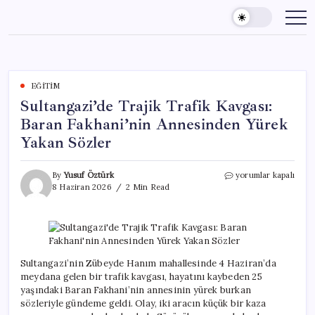
Skip
to
content
EĞITIM
Sultangazi’de Trajik Trafik Kavgası:
Baran Fakhani’nin Annesinden Yürek
Yakan Sözler
Sultangazi’de
By
Yusuf Öztürk
yorumlar kapalı
Trajik
8 Haziran 2026
2 Min Read
Trafik
Kavgası:
Baran
Fakhani’nin
Annesinden
Yürek
Sultangazi’nin Zübeyde Hanım mahallesinde 4 Haziran’da
Yakan
meydana gelen bir trafik kavgası, hayatını kaybeden 25
Sözler
yaşındaki Baran Fakhani’nin annesinin yürek burkan
için
sözleriyle gündeme geldi. Olay, iki aracın küçük bir kaza