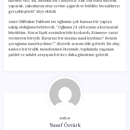
hareket etti. Bu, nitelikli bir cinayettir. Fail, önceden hazırlık
yaparak, yakınlarını olay yerine çağırdı ve birlikte bu saldırıyı
gerçekleştirdi” diye ekledi.
Anne Gülbahar Fakhani ise oğlunun çok hassas bir yapıya
sahip olduğunu belirterek, “Oğlumu 24 yıl boyunca koruyarak
büyüttüm. Havai fişek sesinden bile korkardı. Kimseye zarar
vermeyen biriydi. Zararsız bir insana nasıl kıydınız? Benim
çocuğuma nasıl kıydınız?” diyerek acısını dile getirdi. Bu olay,
sadece bir trafik meselesinin ötesinde, toplumda yaşanan
şiddet ve adalet arayışını bir kez daha gündeme getirdi.
Author
Yusuf Öztürk