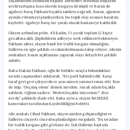
yaşamasının ardından başladı. Sürücüler arasında başlayan
sözlü tartışma, kısa sürede kavgaya dönüştü ve Baran ile
ağabeyi Barış Fakhani bıçakla saldırıya uğradı. Baran, ağustos
ayında evlenmeyi planlıyorken, bu trajik olay sonucu hayatını
kaybetti. Ağabeyi Barış ise yaralı olarak hastaneye kaldırıldı.
Olayın ardından polis, 4’ü kadın, 1’i çocuk toplam 12 kişiyi
gözaltına aldı. Şüphelilerin adliyeye sevk edilmesi bekleniyor.
Fakhani ailesi, olayın basit bir trafik kavgası olmadığını,
faillerin en ağır şekilde cezalandırılmasını talep ediyor. Ailenin
avukatları, basın açıklaması yaparak olayı detaylı bir şekilde
anlattı.
Baba Hakim Fakhani, oğlu ile birlikte araçta bulundukları
sırada yaşananları anlatarak, “Biz park halindeydik. Karşı
taraf geri geri çıkıyordu ve aracımızın yanına temas etti. Ben
de inip, ‘Geçmiş olsun’ demek istedim. Ancak adam bıçakla
saldırdı. Oğlum sadece, ‘Neden bıçakla iniyorsun?’ diye
sordu” şeklinde ifade etti. Baba ayrıca, olayın MOBESE
kameraları tarafından kaydedildiğini belirtti.
Aile avukatı Cihad Fakhani, olayın aniden gelişmediğini ve
faillerin cinayeti önceden planladığını vurguladı. “Bu sıradan
bir trafik kavgası gibi görünse de, fail öldürme kastıyla