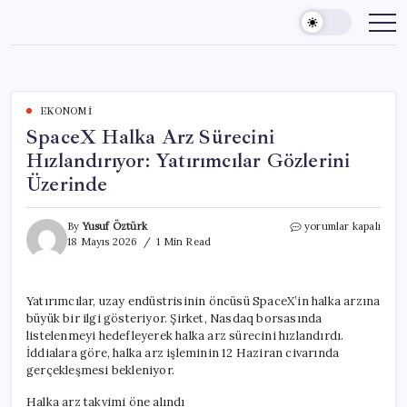
Skip
to
content
EKONOMI
SpaceX Halka Arz Sürecini
Hızlandırıyor: Yatırımcılar Gözlerini
Üzerinde
SpaceX
By
Yusuf Öztürk
yorumlar kapalı
Halka
18 Mayıs 2026
1 Min Read
Arz
Sürecini
Hızlandırıyor:
Yatırımcılar, uzay endüstrisinin öncüsü SpaceX’in halka arzına
Yatırımcılar
büyük bir ilgi gösteriyor. Şirket, Nasdaq borsasında
Gözlerini
Üzerinde
listelenmeyi hedefleyerek halka arz sürecini hızlandırdı.
için
İddialara göre, halka arz işleminin 12 Haziran civarında
gerçekleşmesi bekleniyor.
Halka arz takvimi öne alındı