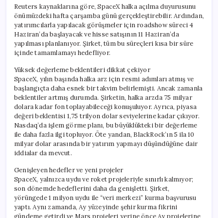
Reuters kaynaklarına göre, SpaceX halka açılma duyurusunu
önümüzdeki hafta çarşamba günü gerçekleştirebilir. Ardından,
yatırımcılarla yapılacak görüşmeler için roadshow süreci 4
Haziran’da başlayacak ve hisse satışının 11 Haziran’da
yapılması planlanıyor. Şirket, tüm bu süreçleri kısa bir süre
içinde tamamlamayı hedefliyor.
Yüksek değerleme beklentileri dikkat çekiyor
SpaceX, yılın başında halka arz için resmi adımları atmış ve
başlangıçta daha esnek bir takvim belirlemişti. Ancak zamanla
beklentiler artmış durumda. Şirketin, halka arzda 75 milyar
dolara kadar fon toplayabileceği konuşuluyor. Ayrıca, piyasa
değeri beklentisi 1,75 trilyon dolar seviyelerine kadar çıkıyor.
Nasdaq’da işlem görme planı, bu büyüklükteki bir değerleme
ile daha fazla ilgi topluyor. Öte yandan, BlackRock’ın 5 ila 10
milyar dolar arasında bir yatırım yapmayı düşündüğüne dair
iddialar da mevcut.
Genişleyen hedefler ve yeni projeler
SpaceX, yalnızca uydu ve roket projeleriyle sınırlı kalmıyor;
son dönemde hedeflerini daha da genişletti. Şirket,
yörüngede 1 milyon uydu ile “veri merkezi” kurma başvurusu
yaptı. Aynı zamanda, Ay yüzeyinde şehir kurma fikrini
gündeme getirdi ve Mars projeleri yerine önce Ay projelerine