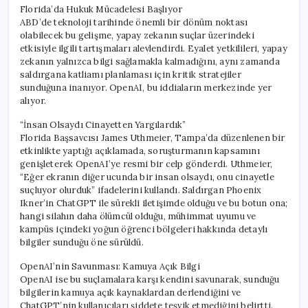
Florida’da Hukuk Mücadelesi Başlıyor
ABD’de teknoloji tarihinde önemli bir dönüm noktası
olabilecek bu gelişme, yapay zekanın suçlar üzerindeki
etkisiyle ilgili tartışmaları alevlendirdi. Eyalet yetkilileri, yapay
zekanın yalnızca bilgi sağlamakla kalmadığını, aynı zamanda
saldırgana katliamı planlaması için kritik stratejiler
sunduğuna inanıyor. OpenAI, bu iddiaların merkezinde yer
alıyor.
“İnsan Olsaydı Cinayetten Yargılardık”
Florida Başsavcısı James Uthmeier, Tampa’da düzenlenen bir
etkinlikte yaptığı açıklamada, soruşturmanın kapsamını
genişleterek OpenAI’ye resmi bir celp gönderdi. Uthmeier,
“Eğer ekranın diğer ucunda bir insan olsaydı, onu cinayetle
suçluyor olurduk” ifadelerini kullandı. Saldırgan Phoenix
Ikner’in ChatGPT ile sürekli iletişimde olduğu ve bu botun ona;
hangi silahın daha ölümcül olduğu, mühimmat uyumu ve
kampüs içindeki yoğun öğrenci bölgeleri hakkında detaylı
bilgiler sunduğu öne sürüldü.
OpenAI’nin Savunması: Kamuya Açık Bilgi
OpenAI ise bu suçlamalara karşı kendini savunarak, sunduğu
bilgilerin kamuya açık kaynaklardan derlendiğini ve
ChatGPT’nin kullanıcıları şiddete teşvik etmediğini belirtti.