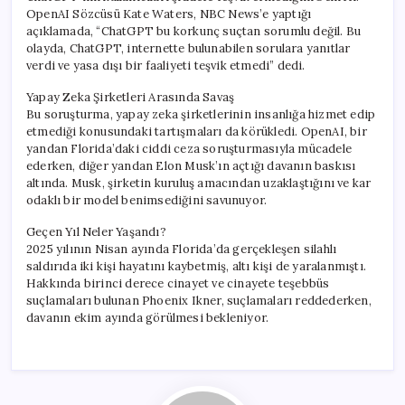
OpenAI Sözcüsü Kate Waters, NBC News’e yaptığı
açıklamada, “ChatGPT bu korkunç suçtan sorumlu değil. Bu
olayda, ChatGPT, internette bulunabilen sorulara yanıtlar
verdi ve yasa dışı bir faaliyeti teşvik etmedi” dedi.
Yapay Zeka Şirketleri Arasında Savaş
Bu soruşturma, yapay zeka şirketlerinin insanlığa hizmet edip
etmediği konusundaki tartışmaları da körükledi. OpenAI, bir
yandan Florida’daki ciddi ceza soruşturmasıyla mücadele
ederken, diğer yandan Elon Musk’ın açtığı davanın baskısı
altında. Musk, şirketin kuruluş amacından uzaklaştığını ve kar
odaklı bir model benimsediğini savunuyor.
Geçen Yıl Neler Yaşandı?
2025 yılının Nisan ayında Florida’da gerçekleşen silahlı
saldırıda iki kişi hayatını kaybetmiş, altı kişi de yaralanmıştı.
Hakkında birinci derece cinayet ve cinayete teşebbüs
suçlamaları bulunan Phoenix Ikner, suçlamaları reddederken,
davanın ekim ayında görülmesi bekleniyor.