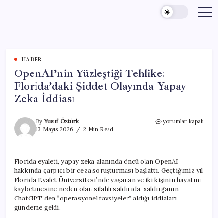
Skip
to
content
HABER
OpenAI’nin Yüzleştiği Tehlike:
Florida’daki Şiddet Olayında Yapay
Zeka İddiası
OpenAI’nin
By
Yusuf Öztürk
yorumlar kapalı
Yüzleştiği
13 Mayıs 2026
2 Min Read
Tehlike:
Florida’daki
Şiddet
Florida eyaleti, yapay zeka alanında öncü olan OpenAI
Olayında
hakkında çarpıcı bir ceza soruşturması başlattı. Geçtiğimiz yıl
Yapay
Zeka
Florida Eyalet Üniversitesi’nde yaşanan ve iki kişinin hayatını
İddiası
kaybetmesine neden olan silahlı saldırıda, saldırganın
için
ChatGPT’den “operasyonel tavsiyeler” aldığı iddiaları
gündeme geldi.