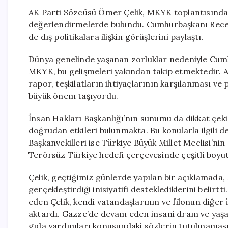
AK Parti Sözcüsü Ömer Çelik, MKYK toplantısında g
değerlendirmelerde bulundu. Cumhurbaşkanı Rece
de dış politikalara ilişkin görüşlerini paylaştı.
Dünya genelinde yaşanan zorluklar nedeniyle Cum
MKYK, bu gelişmeleri yakından takip etmektedir. Ay
rapor, teşkilatların ihtiyaçlarının karşılanması ve
büyük önem taşıyordu.
İnsan Hakları Başkanlığı’nın sunumu da dikkat çekic
doğrudan etkileri bulunmakta. Bu konularla ilgili 
Başkanvekilleri ise Türkiye Büyük Millet Meclisi’ni
Terörsüz Türkiye hedefi çerçevesinde çeşitli boyutl
Çelik, geçtiğimiz günlerde yapılan bir açıklamada,
gerçekleştirdiği inisiyatifi desteklediklerini belirtti.
eden Çelik, kendi vatandaşlarının ve filonun diğer
aktardı. Gazze’de devam eden insani dram ve yaşan
gıda yardımları konusundaki sözlerin tutulmaması n