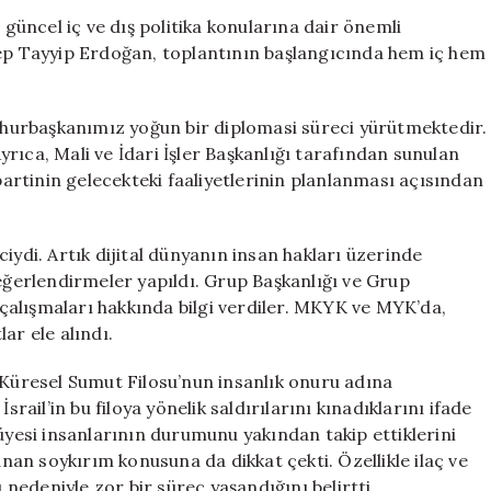
Güncel
üncel iç ve dış politika konularına dair önemli
İç
p Tayyip Erdoğan, toplantının başlangıcında hem iç hem
ve
Dış
Politika
hurbaşkanımız yoğun bir diplomasi süreci yürütmektedir.
Değerlendirmel
rıca, Mali ve İdari İşler Başkanlığı tarafından sunulan
için
 partinin gelecekteki faaliyetlerinin planlanması açısından
iydi. Artık dijital dünyanın insan hakları üzerinde
değerlendirmeler yapıldı. Grup Başkanlığı ve Grup
n çalışmaları hakkında bilgi verdiler. MKYK ve MYK’da,
ar ele alındı.
 Küresel Sumut Filosu’nun insanlık onuru adına
 İsrail’in bu filoya yönelik saldırılarını kınadıklarını ifade
 üyesi insanlarının durumunu yakından takip ettiklerini
an soykırım konusuna da dikkat çekti. Özellikle ilaç ve
edeniyle zor bir süreç yaşandığını belirtti.