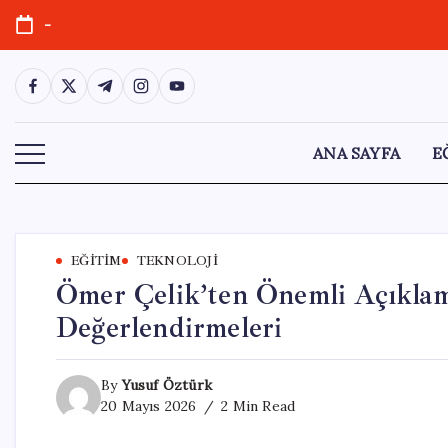
Skip
-
to
content
https://www.facebook.com/
https://twitter.com/
https://t.me/
https://www.instagram.com/
https://youtube.com/
ANA SAYFA
E
EĞITIM
TEKNOLOJI
Ömer Çelik’ten Önemli Açıklama
Değerlendirmeleri
By
Yusuf Öztürk
20 Mayıs 2026
2 Min Read