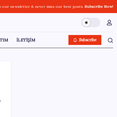
o our newsletter & never miss our best posts.
Subscribe Now!
TIM
İLETİŞİM
Subscribe
SON YAZILAR
ı
Google Pixel 11 Pro Fold için Geri Sayım
Başladı