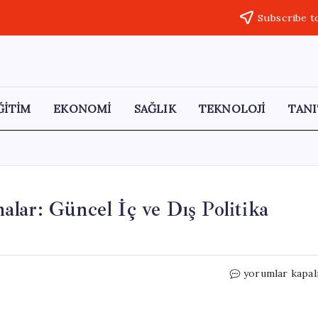
Subscribe t
ĞİTİM
EKONOMİ
SAĞLIK
TEKNOLOJİ
TANI
lar: Güncel İç ve Dış Politika
Ömer
yorumlar kapal
Çelik’ten
Önemli
Açıklamalar: