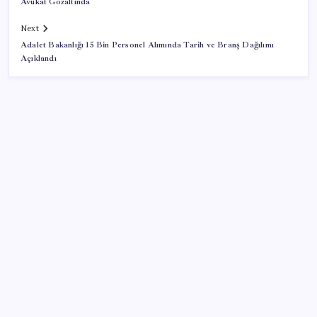
Avukat Gözaltında
Next
Adalet Bakanlığı 15 Bin Personel Alımında Tarih ve Branş Dağılımı
Açıklandı
SON YAZILAR
Google Pixel 11 Pro Fold için Geri Sayım Başladı
Windows 11’de Casusluk İddiası: Microsoft’tan
Açıklama Geldi
Özel Yetenek Sınavı (ÖZYES) sınavı ne zaman? 2026