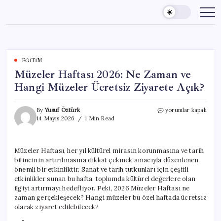
Skip
to
content
EĞITIM
Müzeler Haftası 2026: Ne Zaman ve
Hangi Müzeler Ücretsiz Ziyarete Açık?
Müzeler
By
Yusuf Öztürk
yorumlar kapalı
Haftası
14 Mayıs 2026
1 Min Read
2026:
Ne
Zaman
Müzeler Haftası, her yıl kültürel mirasın korunmasına ve tarih
ve
bilincinin artırılmasına dikkat çekmek amacıyla düzenlenen
Hangi
Müzeler
önemli bir etkinliktir. Sanat ve tarih tutkunları için çeşitli
Ücretsiz
etkinlikler sunan bu hafta, toplumda kültürel değerlere olan
Ziyarete
ilgiyi artırmayı hedefliyor. Peki, 2026 Müzeler Haftası ne
Açık?
zaman gerçekleşecek? Hangi müzeler bu özel haftada ücretsiz
için
olarak ziyaret edilebilecek?