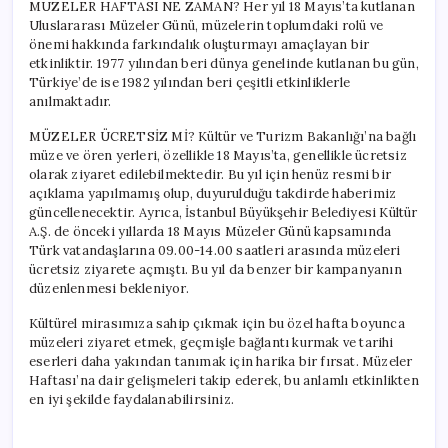
MÜZELER HAFTASI NE ZAMAN? Her yıl 18 Mayıs’ta kutlanan
Uluslararası Müzeler Günü, müzelerin toplumdaki rolü ve
önemi hakkında farkındalık oluşturmayı amaçlayan bir
etkinliktir. 1977 yılından beri dünya genelinde kutlanan bu gün,
Türkiye’de ise 1982 yılından beri çeşitli etkinliklerle
anılmaktadır.
MÜZELER ÜCRETSİZ Mİ? Kültür ve Turizm Bakanlığı’na bağlı
müze ve ören yerleri, özellikle 18 Mayıs’ta, genellikle ücretsiz
olarak ziyaret edilebilmektedir. Bu yıl için henüz resmi bir
açıklama yapılmamış olup, duyurulduğu takdirde haberimiz
güncellenecektir. Ayrıca, İstanbul Büyükşehir Belediyesi Kültür
A.Ş. de önceki yıllarda 18 Mayıs Müzeler Günü kapsamında
Türk vatandaşlarına 09.00-14.00 saatleri arasında müzeleri
ücretsiz ziyarete açmıştı. Bu yıl da benzer bir kampanyanın
düzenlenmesi bekleniyor.
Kültürel mirasımıza sahip çıkmak için bu özel hafta boyunca
müzeleri ziyaret etmek, geçmişle bağlantı kurmak ve tarihi
eserleri daha yakından tanımak için harika bir fırsat. Müzeler
Haftası’na dair gelişmeleri takip ederek, bu anlamlı etkinlikten
en iyi şekilde faydalanabilirsiniz.