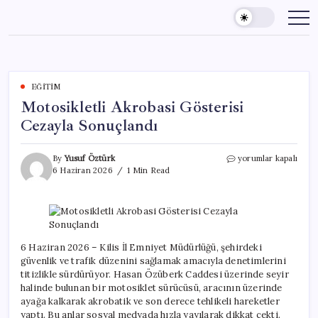
Skip
to
content
EĞITIM
Motosikletli Akrobasi Gösterisi
Cezayla Sonuçlandı
Motosikletli
By
Yusuf Öztürk
yorumlar kapalı
Akrobasi
6 Haziran 2026
1 Min Read
Gösterisi
Cezayla
Sonuçlandı
için
6 Haziran 2026 – Kilis İl Emniyet Müdürlüğü, şehirdeki
güvenlik ve trafik düzenini sağlamak amacıyla denetimlerini
titizlikle sürdürüyor. Hasan Özüberk Caddesi üzerinde seyir
halinde bulunan bir motosiklet sürücüsü, aracının üzerinde
ayağa kalkarak akrobatik ve son derece tehlikeli hareketler
yaptı. Bu anlar sosyal medyada hızla yayılarak dikkat çekti.