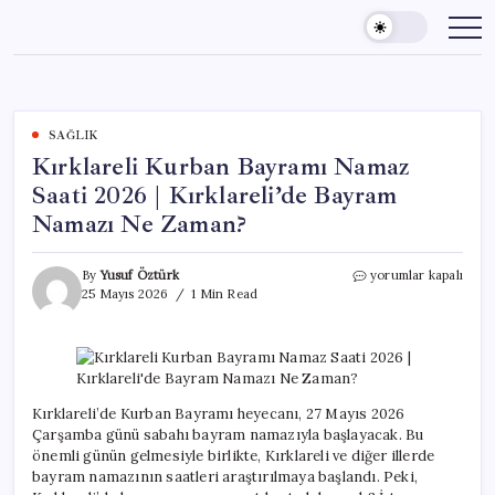
Skip
to
content
SAĞLIK
Kırklareli Kurban Bayramı Namaz
Saati 2026 | Kırklareli’de Bayram
Namazı Ne Zaman?
Kırklareli
By
Yusuf Öztürk
yorumlar kapalı
Kurban
25 Mayıs 2026
1 Min Read
Bayramı
Namaz
Saati
2026
|
Kırklareli’de
Kırklareli’de Kurban Bayramı heyecanı, 27 Mayıs 2026
Bayram
Çarşamba günü sabahı bayram namazıyla başlayacak. Bu
Namazı
önemli günün gelmesiyle birlikte, Kırklareli ve diğer illerde
Ne
bayram namazının saatleri araştırılmaya başlandı. Peki,
Zaman?