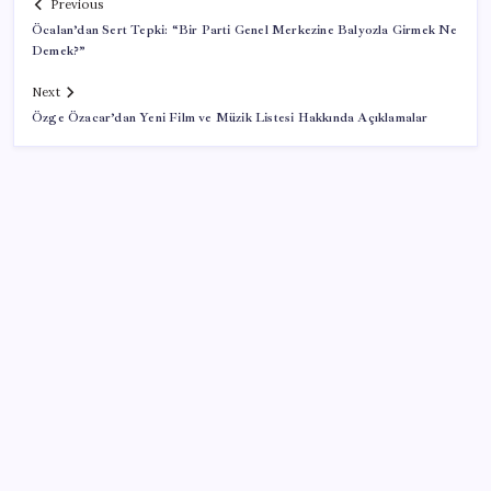
Previous
Öcalan’dan Sert Tepki: “Bir Parti Genel Merkezine Balyozla Girmek Ne
Demek?”
Next
Özge Özacar’dan Yeni Film ve Müzik Listesi Hakkında Açıklamalar
SON YAZILAR
Google Pixel 11 Pro Fold için Geri Sayım Başladı
Windows 11’de Casusluk İddiası: Microsoft’tan
Açıklama Geldi