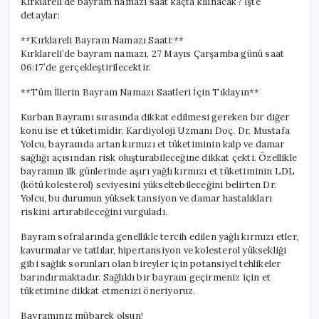
Kırklareli’de bayram namazı saat kaçta kılınacak? İşte
için
detaylar:
**Kırklareli Bayram Namazı Saati:**
Kırklareli’de bayram namazı, 27 Mayıs Çarşamba günü saat
06:17’de gerçekleştirilecektir.
**Tüm İllerin Bayram Namazı Saatleri İçin Tıklayın**
Kurban Bayramı sırasında dikkat edilmesi gereken bir diğer
konu ise et tüketimidir. Kardiyoloji Uzmanı Doç. Dr. Mustafa
Yolcu, bayramda artan kırmızı et tüketiminin kalp ve damar
sağlığı açısından risk oluşturabileceğine dikkat çekti. Özellikle
bayramın ilk günlerinde aşırı yağlı kırmızı et tüketiminin LDL
(kötü kolesterol) seviyesini yükseltebileceğini belirten Dr.
Yolcu, bu durumun yüksek tansiyon ve damar hastalıkları
riskini artırabileceğini vurguladı.
Bayram sofralarında genellikle tercih edilen yağlı kırmızı etler,
kavurmalar ve tatlılar, hipertansiyon ve kolesterol yüksekliği
gibi sağlık sorunları olan bireyler için potansiyel tehlikeler
barındırmaktadır. Sağlıklı bir bayram geçirmeniz için et
tüketimine dikkat etmenizi öneriyoruz.
Bayramınız mübarek olsun!