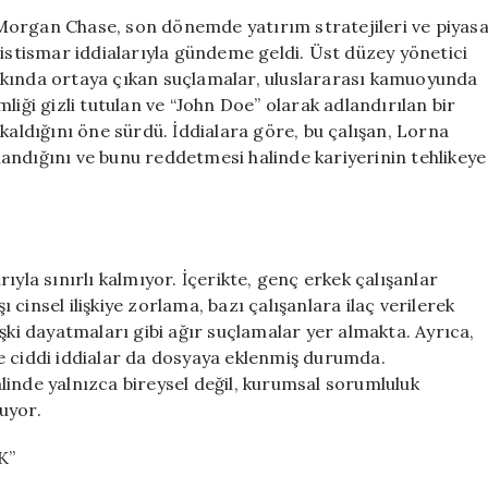
İddiaları:
Morgan Chase, son dönemde yatırım stratejileri ve piyas
Korkunç
sel istismar iddialarıyla gündeme geldi. Üst düzey yönetici
Suçlamalar
kkında ortaya çıkan suçlamalar, uluslararası kamuoyunda
Ortaya
liği gizli tutulan ve “John Doe” olarak adlandırılan bir
Çıktı
kaldığını öne sürdü. İddialara göre, bu çalışan, Lorna
için
orlandığını ve bunu reddetmesi halinde kariyerinin tehlikeye
ıyla sınırlı kalmıyor. İçerikte, genç erkek çalışanlar
ı cinsel ilişkiye zorlama, bazı çalışanlara ilaç verilerek
ilişki dayatmaları gibi ağır suçlamalar yer almakta. Ayrıca,
e ciddi iddialar da dosyaya eklenmiş durumda.
linde yalnızca bireysel değil, kurumsal sorumluluk
uyor.
K”