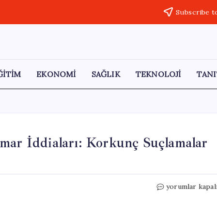
Subscribe t
ĞİTİM
EKONOMİ
SAĞLIK
TEKNOLOJİ
TANI
mar İddiaları: Korkunç Suçlamalar
JPMorgan
yorumlar kapal
Chase’de
Cinsel
İstismar