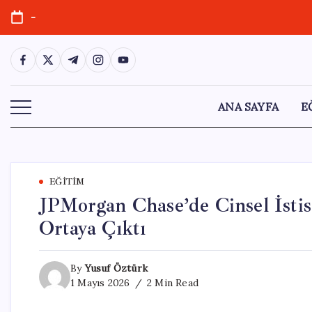
Skip
-
to
content
https://www.facebook.com/
https://twitter.com/
https://t.me/
https://www.instagram.com/
https://youtube.com/
ANA SAYFA
E
EĞITIM
JPMorgan Chase’de Cinsel İstis
Ortaya Çıktı
By
Yusuf Öztürk
1 Mayıs 2026
2 Min Read