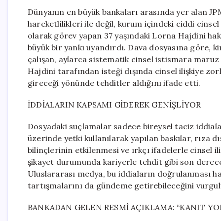
Dünyanın en büyük bankaları arasında yer alan JP
hareketlilikleri ile değil, kurum içindeki ciddi cin
olarak görev yapan 37 yaşındaki Lorna Hajdini ha
büyük bir yankı uyandırdı. Dava dosyasına göre, kim
çalışan, aylarca sistematik cinsel istismara maruz 
Hajdini tarafından isteği dışında cinsel ilişkiye z
gireceği yönünde tehditler aldığını ifade etti.
İDDİALARIN KAPSAMI GİDEREK GENİŞLİYOR
Dosyadaki suçlamalar sadece bireysel taciz iddialar
üzerinde yetki kullanılarak yapılan baskılar, rıza dış
bilinçlerinin etkilenmesi ve ırkçı ifadelerle cinsel 
şikayet durumunda kariyerle tehdit gibi son derec
Uluslararası medya, bu iddiaların doğrulanması ha
tartışmalarını da gündeme getirebileceğini vurgul
BANKADAN GELEN RESMİ AÇIKLAMA: “KANIT YO