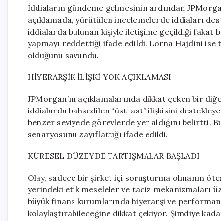
İddiaların gündeme gelmesinin ardından JPMorgan C
açıklamada, yürütülen incelemelerde iddiaları dest
iddialarda bulunan kişiyle iletişime geçildiği fakat
yapmayı reddettiği ifade edildi. Lorna Hajdini ise 
olduğunu savundu.
HİYERARŞİK İLİŞKİ YOK AÇIKLAMASI
JPMorgan’ın açıklamalarında dikkat çeken bir diğer 
iddialarda bahsedilen “üst-ast” ilişkisini destekle
benzer seviyede görevlerde yer aldığını belirtti. 
senaryosunu zayıflattığı ifade edildi.
KÜRESEL DÜZEYDE TARTIŞMALAR BAŞLADI
Olay, sadece bir şirket içi soruşturma olmanın öte
yerindeki etik meseleler ve taciz mekanizmaları ü
büyük finans kurumlarında hiyerarşi ve performans
kolaylaştırabileceğine dikkat çekiyor. Şimdiye k