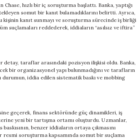
hase, hızlı bir iç soruşturma başlattı. Banka, yaptığı
ekleyen somut bir kanıt bulamadıklarını belirtti. Ayrıca,
 bu kişinin kanıt sunmayı ve soruşturma sürecinde iş birliği
tüm suçlamaları reddederek, iddiaların “asılsız ve iftira”
detay, taraflar arasındaki pozisyon ilişkisi oldu. Banka,
yecek bir organizasyonel yapı bulunmadığını ve tarafların
Bu durumun, iddia edilen sistematik baskı ve mobbing
sine geçerek, finans sektöründe güç dinamikleri, iş
zerine yeni bir tartışma ortamı oluşturdu. Uzmanlar,
 baskısının, benzer iddiaların ortaya çıkmasını
adar resmi soruşturma kapsamında somut bir suçlama