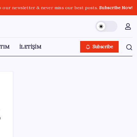
o our newsletter & never miss our best posts.
Subscribe Now!
TIM
İLETİŞİM
Subscribe
SON YAZILAR
ı
IPARD-III hibesiyle 634.3 milyon lira