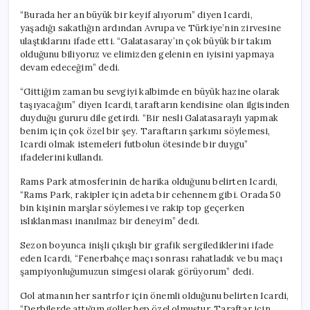
“Burada her an büyük bir keyif alıyorum” diyen Icardi,
yaşadığı sakatlığın ardından Avrupa ve Türkiye’nin zirvesine
ulaştıklarını ifade etti. “Galatasaray’ın çok büyük bir takım
olduğunu biliyoruz ve elimizden gelenin en iyisini yapmaya
devam edeceğim” dedi.
“Gittiğim zaman bu sevgiyi kalbimde en büyük hazine olarak
taşıyacağım” diyen Icardi, taraftarın kendisine olan ilgisinden
duyduğu gururu dile getirdi. “Bir nesli Galatasaraylı yapmak
benim için çok özel bir şey. Taraftarın şarkımı söylemesi,
Icardi olmak istemeleri futbolun ötesinde bir duygu”
ifadelerini kullandı.
Rams Park atmosferinin de harika olduğunu belirten Icardi,
“Rams Park, rakipler için adeta bir cehennem gibi. Orada 50
bin kişinin marşlar söylemesi ve rakip top geçerken
ıslıklanması inanılmaz bir deneyim” dedi.
Sezon boyunca inişli çıkışlı bir grafik sergilediklerini ifade
eden Icardi, “Fenerbahçe maçı sonrası rahatladık ve bu maçı
şampiyonluğumuzun simgesi olarak görüyorum” dedi.
Gol atmanın her santrfor için önemli olduğunu belirten Icardi,
“Derbilerde attığım goller hep özel olmuştur. Taraftar için