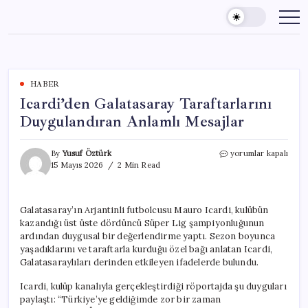
Skip
to
content
HABER
Icardi’den Galatasaray Taraftarlarını
Duygulandıran Anlamlı Mesajlar
Icardi’den
By
Yusuf Öztürk
yorumlar kapalı
Galatasaray
15 Mayıs 2026
2 Min Read
Taraftarlarını
Duygulandıran
Anlamlı
Galatasaray’ın Arjantinli futbolcusu Mauro Icardi, kulübün
Mesajlar
kazandığı üst üste dördüncü Süper Lig şampiyonluğunun
için
ardından duygusal bir değerlendirme yaptı. Sezon boyunca
yaşadıklarını ve taraftarla kurduğu özel bağı anlatan Icardi,
Galatasaraylıları derinden etkileyen ifadelerde bulundu.
Icardi, kulüp kanalıyla gerçekleştirdiği röportajda şu duyguları
paylaştı: “Türkiye’ye geldiğimde zor bir zaman