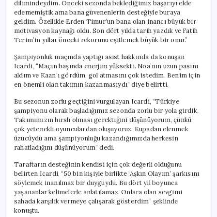
dilimindeydim. Önceki sezonda beklediğimiz başarıyı elde
edememiştik ama bana güvenenlerin desteğiyle buraya
geldim. Özellikle Erden Timur’un bana olan inancı büyük bir
motivasyon kaynağı oldu. Son dört yılda tarih yazdık ve Fatih
Terim’in yıllar önceki rekorunu eşitlemek büyük bir onur.”
Şampiyonluk maçında yaptığı asist hakkında da konuşan
Icardi, “Maçın başında enerjim yüksekti. Noa’nın uzun pasını
aldım ve Kaan’ı gördüm, gol atmasını çok istedim. Benim için
en önemli olan takımın kazanmasıydı” diye belirtti.
Bu sezonun zorlu geçtiğini vurgulayan Icardi, “Türkiye
şampiyonu olarak başladığımız sezonda zorlu bir yola girdik.
Takımımızın hırslı olması gerektiğini düşünüyorum, çünkü
çok yetenekli oyunculardan oluşuyoruz. Kupadan elenmek
üzücüydü ama şampiyonluğu kazandığımızda herkesin
rahatladığını düşünüyorum” dedi.
Taraftarın desteğinin kendisi için çok değerli olduğunu
belirten Icardi, “50 bin kişiyle birlikte ‘Aşkın Olayım’ şarkısını
söylemek inanılmaz bir duyguydu. Bu dört yıl boyunca
yaşananlar kelimelerle anlatılamaz. Onlara olan sevgimi
sahada karşılık vermeye çalışarak gösterdim” şeklinde
konuştu.