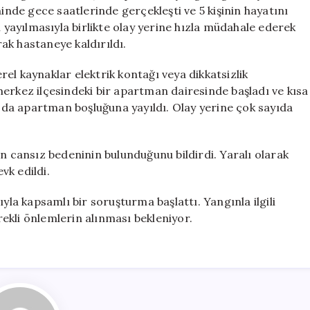
Ölü,
hinde gece saatlerinde gerçekleşti ve 5 kişinin hayatını
2
n yayılmasıyla birlikte olay yerine hızla müdahale ederek
Yaralı
rak hastaneye kaldırıldı.
için
el kaynaklar elektrik kontağı veya dikkatsizlik
erkez ilçesindeki bir apartman dairesinde başladı ve kısa
da apartman boşluğuna yayıldı. Olay yerine çok sayıda
in cansız bedeninin bulunduğunu bildirdi. Yaralı olarak
vk edildi.
yla kapsamlı bir soruşturma başlattı. Yangınla ilgili
erekli önlemlerin alınması bekleniyor.