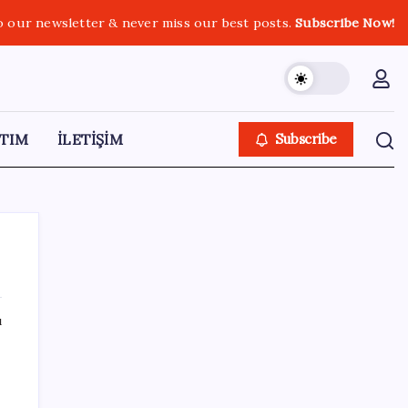
o our newsletter & never miss our best posts.
Subscribe Now!
TIM
İLETİŞİM
Subscribe
ı
SON YAZILAR
‘Tek çatı altında toplanmalı’ dedi: Akın
Gürlek’ten ‘internet gazeteciliği’ için yasa