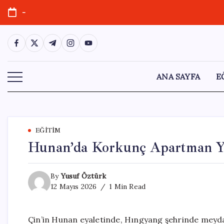
Skip
-
to
content
https://www.facebook.com/
https://twitter.com/
https://t.me/
https://www.instagram.com/
https://youtube.com/
ANA SAYFA
E
EĞITIM
Hunan’da Korkunç Apartman Yan
By
Yusuf Öztürk
12 Mayıs 2026
1 Min Read
Çin’in Hunan eyaletinde, Hıngyang şehrinde meyd