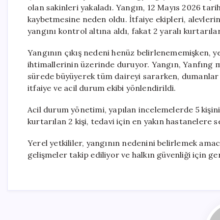
olan sakinleri yakaladı. Yangın, 12 Mayıs 2026 tari
kaybetmesine neden oldu. İtfaiye ekipleri, alevleri
yangını kontrol altına aldı, fakat 2 yaralı kurtarıla
Yangının çıkış nedeni henüz belirlenememişken, yer
ihtimallerinin üzerinde duruyor. Yangın, Yanfıng m
sürede büyüyerek tüm daireyi sararken, dumanlar 
itfaiye ve acil durum ekibi yönlendirildi.
Acil durum yönetimi, yapılan incelemelerde 5 kişin
kurtarılan 2 kişi, tedavi için en yakın hastanelere se
Yerel yetkililer, yangının nedenini belirlemek amacı
gelişmeler takip ediliyor ve halkın güvenliği için g