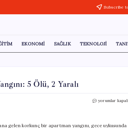
Subscribe t
ĞİTİM
EKONOMİ
SAĞLIK
TEKNOLOJİ
TANI
gını: 5 Ölü, 2 Yaralı
Hunan’da
yorumlar kapal
Korkunç
Apartman
Yangını:
5
ana gelen korkunç bir apartman yangını, gece uykusunda