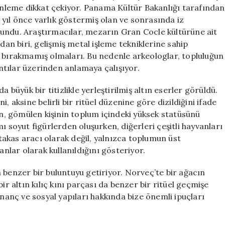
Dolu
zenleme dikkat çekiyor. Panama Kültür Bakanlığı tarafından
Mezar
yıl önce varlık göstermiş olan ve sonrasında iz
Bulundu
lundu. Araştırmacılar, mezarın Gran Cocle kültürüne ait
için
dan biri, gelişmiş metal işleme tekniklerine sahip
r bırakmamış olmaları. Bu nedenle arkeologlar, topluluğun
ıntılar üzerinden anlamaya çalışıyor.
 büyük bir titizlikle yerleştirilmiş altın eserler görüldü.
, aksine belirli bir ritüel düzenine göre dizildiğini ifade
ın, gömülen kişinin toplum içindeki yüksek statüsünü
ı soyut figürlerden oluşurken, diğerleri çeşitli hayvanları
 takas aracı olarak değil, yalnızca toplumun üst
anlar olarak kullanıldığını gösteriyor.
 benzer bir buluntuyu getiriyor. Norveç’te bir ağacın
ir altın kılıç kını parçası da benzer bir ritüel geçmişe
inanç ve sosyal yapıları hakkında bize önemli ipuçları