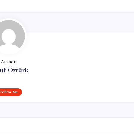
Author
uf Öztürk
Follow Me