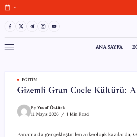
Skip
-
to
content
https://www.facebook.com/
https://twitter.com/
https://t.me/
https://www.instagram.com/
https://youtube.com/
ANA SAYFA
E
EĞITIM
Gizemli Gran Cocle Kültürü: A
By
Yusuf Öztürk
11 Mayıs 2026
1 Min Read
Panama’da gerçekleştirilen arkeolojik kazılarda, Gr