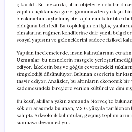
çıkarıldı. Bu mezarda, altın objelerle dolu bir dü
yapılan açıklamaya göre, günümüzden yaklaşık bin 
bırakmadan kaybolmuş bir toplumun kalıntıları bu
olduğunu belirledi. Bu topluluğun en ilginç yanların
olmalarına rağmen kendilerine dair yazılı belgele
sosyal yapısını ve geleneklerini sadece fiziksel kal
Yapılan incelemelerde, insan kalıntılarının etrafında
Uzmanlar, bu nesnelerin rastgele yerleştirilmediğini
ediyor. İskeletin baş ve göğüs çevresindeki takılar
simgelediği düşünülüyor. Bulunan eserlerin bir kısm
tasvir ediyor. Analizler, bu altınların ekonomik bir
kademesindeki bireylere verilen kültürel ve dini niş
Bu keşif, akıllara yakın zamanda Norveç’te bulunan
kökleri arasında bulunan, MS 6. yüzyıla tarihlenen b
sahipti. Arkeolojik buluntular, geçmiş toplumların 
sunmaya devam ediyor.