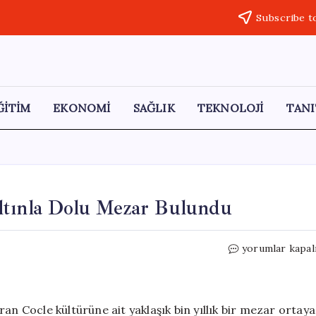
Subscribe t
ĞİTİM
EKONOMİ
SAĞLIK
TEKNOLOJİ
TANI
ltınla Dolu Mezar Bulundu
Gizemli
yorumlar kapal
Gran
Cocle
Kültürü:
Altınla
an Cocle kültürüne ait yaklaşık bin yıllık bir mezar ortaya