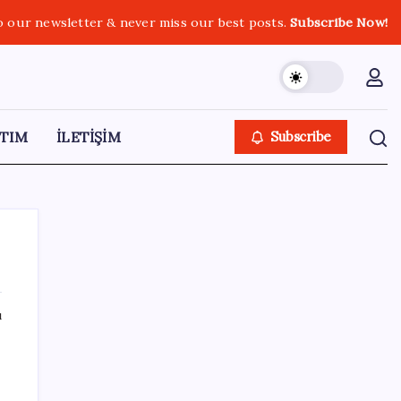
o our newsletter & never miss our best posts.
Subscribe Now!
TIM
İLETİŞİM
Subscribe
ı
SON YAZILAR
Google Pixel 11 Pro Fold için Geri Sayım
Başladı