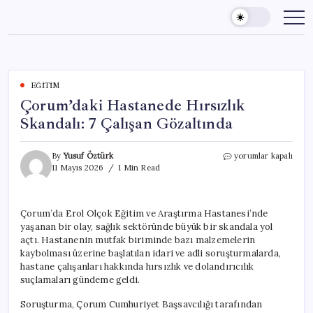
Skip
to
content
EĞITIM
Çorum’daki Hastanede Hırsızlık
Skandalı: 7 Çalışan Gözaltında
Çorum’daki
By
Yusuf Öztürk
yorumlar kapalı
Hastanede
11 Mayıs 2026
1 Min Read
Hırsızlık
Skandalı:
7
Çorum’da Erol Olçok Eğitim ve Araştırma Hastanesi’nde
Çalışan
yaşanan bir olay, sağlık sektöründe büyük bir skandala yol
Gözaltında
için
açtı. Hastanenin mutfak biriminde bazı malzemelerin
kaybolması üzerine başlatılan idari ve adli soruşturmalarda,
hastane çalışanları hakkında hırsızlık ve dolandırıcılık
suçlamaları gündeme geldi.
Soruşturma, Çorum Cumhuriyet Başsavcılığı tarafından