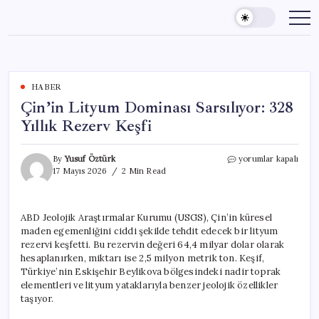
Skip
to
content
HABER
Çin’in Lityum Dominası Sarsılıyor: 328
Yıllık Rezerv Keşfi
Çin’in
By
Yusuf Öztürk
yorumlar kapalı
Lityum
17 Mayıs 2026
2 Min Read
Dominası
Sarsılıyor:
328
ABD Jeolojik Araştırmalar Kurumu (USGS), Çin’in küresel
Yıllık
maden egemenliğini ciddi şekilde tehdit edecek bir lityum
Rezerv
Keşfi
rezervi keşfetti. Bu rezervin değeri 64,4 milyar dolar olarak
için
hesaplanırken, miktarı ise 2,5 milyon metrik ton. Keşif,
Türkiye’nin Eskişehir Beylikova bölgesindeki nadir toprak
elementleri ve lityum yataklarıyla benzer jeolojik özellikler
taşıyor.