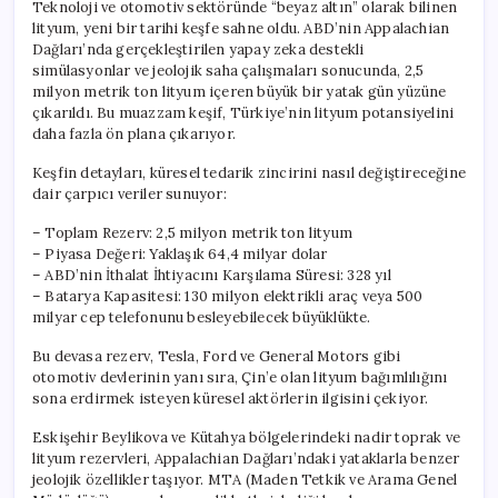
Teknoloji ve otomotiv sektöründe “beyaz altın” olarak bilinen
lityum, yeni bir tarihi keşfe sahne oldu. ABD’nin Appalachian
Dağları’nda gerçekleştirilen yapay zeka destekli
simülasyonlar ve jeolojik saha çalışmaları sonucunda, 2,5
milyon metrik ton lityum içeren büyük bir yatak gün yüzüne
çıkarıldı. Bu muazzam keşif, Türkiye’nin lityum potansiyelini
daha fazla ön plana çıkarıyor.
Keşfin detayları, küresel tedarik zincirini nasıl değiştireceğine
dair çarpıcı veriler sunuyor:
– Toplam Rezerv: 2,5 milyon metrik ton lityum
– Piyasa Değeri: Yaklaşık 64,4 milyar dolar
– ABD’nin İthalat İhtiyacını Karşılama Süresi: 328 yıl
– Batarya Kapasitesi: 130 milyon elektrikli araç veya 500
milyar cep telefonunu besleyebilecek büyüklükte.
Bu devasa rezerv, Tesla, Ford ve General Motors gibi
otomotiv devlerinin yanı sıra, Çin’e olan lityum bağımlılığını
sona erdirmek isteyen küresel aktörlerin ilgisini çekiyor.
Eskişehir Beylikova ve Kütahya bölgelerindeki nadir toprak ve
lityum rezervleri, Appalachian Dağları’ndaki yataklarla benzer
jeolojik özellikler taşıyor. MTA (Maden Tetkik ve Arama Genel