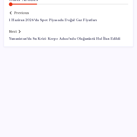
Previous
1 Haziran 2026’da Spot Piyasada Doğal Gaz Fiyatları
Next
Yunanistan’da Su Krizi: Kerpe Adası’nda Olağanüstü Hal İlan Edildi
SON YAZILAR
‘Tek çatı altında toplanmalı’ dedi: Akın Gürlek’ten
‘internet gazeteciliği’ için yasa sinyali mi?
Katlanabilir telefonda incelik yarışı kızıştı: HONOR