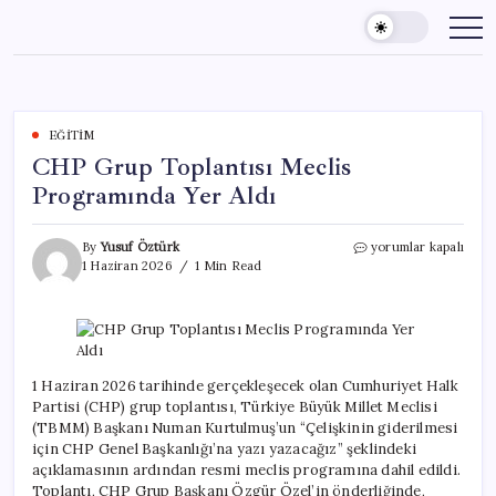
Skip
to
content
EĞITIM
CHP Grup Toplantısı Meclis
Programında Yer Aldı
CHP
By
Yusuf Öztürk
yorumlar kapalı
Grup
1 Haziran 2026
1 Min Read
Toplantısı
Meclis
Programında
Yer
Aldı
için
1 Haziran 2026 tarihinde gerçekleşecek olan Cumhuriyet Halk
Partisi (CHP) grup toplantısı, Türkiye Büyük Millet Meclisi
(TBMM) Başkanı Numan Kurtulmuş’un “Çelişkinin giderilmesi
için CHP Genel Başkanlığı’na yazı yazacağız” şeklindeki
açıklamasının ardından resmi meclis programına dahil edildi.
Toplantı, CHP Grup Başkanı Özgür Özel’in önderliğinde,