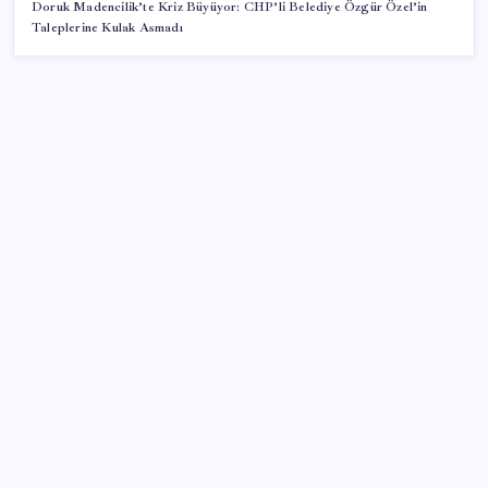
Doruk Madencilik’te Kriz Büyüyor: CHP’li Belediye Özgür Özel’in
Taleplerine Kulak Asmadı
SON YAZILAR
Google Pixel 11 Pro Fold için Geri Sayım Başladı
Windows 11’de Casusluk İddiası: Microsoft’tan
Açıklama Geldi
Özel Yetenek Sınavı (ÖZYES) sınavı ne zaman? 2026
ÖZYES tercihleri ne zaman?
Dezenflasyon devam ediyor