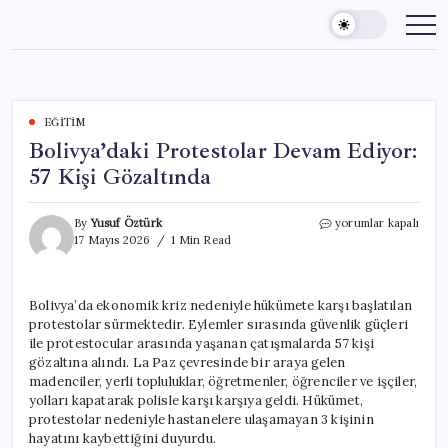
Skip
to
content
EĞITIM
Bolivya’daki Protestolar Devam Ediyor:
57 Kişi Gözaltında
Bolivya’daki
By
Yusuf Öztürk
yorumlar kapalı
Protestolar
17 Mayıs 2026
1 Min Read
Devam
Ediyor:
57
Bolivya’da ekonomik kriz nedeniyle hükümete karşı başlatılan
Kişi
protestolar sürmektedir. Eylemler sırasında güvenlik güçleri
Gözaltında
için
ile protestocular arasında yaşanan çatışmalarda 57 kişi
gözaltına alındı. La Paz çevresinde bir araya gelen
madenciler, yerli topluluklar, öğretmenler, öğrenciler ve işçiler,
yolları kapatarak polisle karşı karşıya geldi. Hükümet,
protestolar nedeniyle hastanelere ulaşamayan 3 kişinin
hayatını kaybettiğini duyurdu.