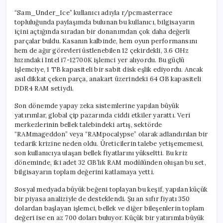
“Sam_Under_Ice” kullanıcı adıyla r/pcmasterrace
topluluğunda paylaşımda bulunan bu kullanıcı, bilgisayarın
içini açtığında sıradan bir donanımdan çok daha değerli
parçalar buldu. Kasanın kalbinde, hem oyun performansını
hem de ağır görevleri üstlenebilen 12 çekirdekli, 3.6 GHz
hızındaki Intel i7-12700K işlemci yer alıyordu. Bu güçlü
işlemciye, 1 TB kapasiteli bir sabit disk eşlik ediyordu. Ancak
asıl dikkat çeken parça, anakart üzerindeki 64 GB kapasiteli
DDR4 RAM setiydi.
Son dönemde yapay zeka sistemlerine yapılan büyük
yatırımlar, global çip pazarında ciddi etkiler yarattı. Veri
merkezlerinin bellek talebindeki artış, sektörde
“RAMmageddon” veya “RAMpocalypse” olarak adlandırılan bir
tedarik krizine neden oldu. Üreticilerin talebe yetişememesi,
son kullanıcıya ulaşan bellek fiyatlarını yükseltti. Bu kriz
döneminde, iki adet 32 GB’lık RAM modülünden oluşan bu set,
bilgisayarın toplam değerini katlamaya yetti.
Sosyal medyada büyük beğeni toplayan bu keşif, yapılan küçük
bir piyasa analiziyle de desteklendi. Şu an sıfır fiyatı 350
dolardan başlayan işlemci, bellek ve diğer bileşenlerin toplam
değeri ise en az 700 doları buluyor. Küçük bir yatırımla büyük