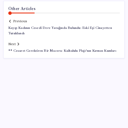
Other Articles
Previous
Kayıp Kadının Cesedi Dere Yatağında Bulundu: Eski Eşi Cinayetten
Tutuklandı
Next
** Cesaret Gerektiren Bir Macera: Kaihalulu Plajı’nın Kırmızı Kumları
SON YAZILAR
IPARD-III hibesiyle 634.3 milyon lira