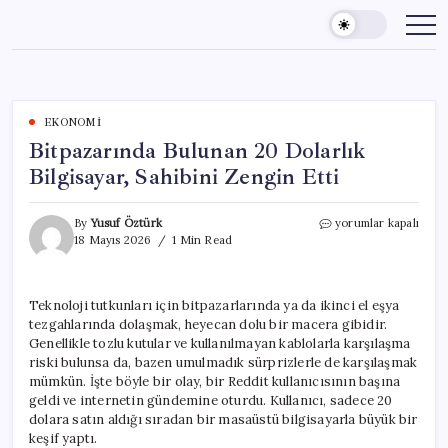
Skip
to
content
EKONOMI
Bitpazarında Bulunan 20 Dolarlık
Bilgisayar, Sahibini Zengin Etti
Bitpazarında
By
Yusuf Öztürk
yorumlar kapalı
Bulunan
18 Mayıs 2026
1 Min Read
20
Dolarlık
Bilgisayar,
Teknoloji tutkunları için bitpazarlarında ya da ikinci el eşya
Sahibini
tezgahlarında dolaşmak, heyecan dolu bir macera gibidir.
Zengin
Etti
Genellikle tozlu kutular ve kullanılmayan kablolarla karşılaşma
için
riski bulunsa da, bazen umulmadık sürprizlerle de karşılaşmak
mümkün. İşte böyle bir olay, bir Reddit kullanıcısının başına
geldi ve internetin gündemine oturdu. Kullanıcı, sadece 20
dolara satın aldığı sıradan bir masaüstü bilgisayarla büyük bir
keşif yaptı.