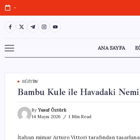
Skip
-
to
content
https://www.facebook.com/
https://twitter.com/
https://t.me/
https://www.instagram.com/
https://youtube.com/
ANA SAYFA
E
EĞITIM
Bambu Kule ile Havadaki Nemi
By
Yusuf Öztürk
14 Mayıs 2026
1 Min Read
İtalyan mimar Arturo Vittori tarafından tasarlana