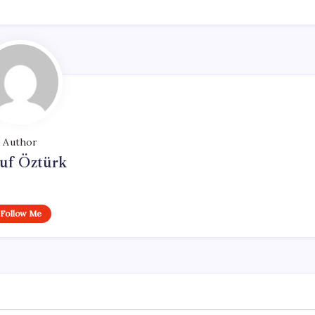
Author
uf Öztürk
Follow Me