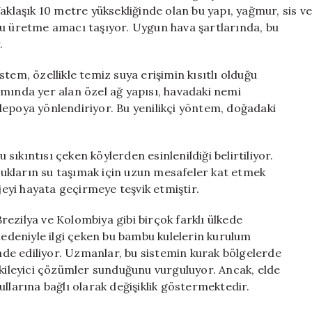
Suya
aklaşık 10 metre yüksekliğinde olan bu yapı, yağmur, sis ve
Dönüştürme
yu üretme amacı taşıyor. Uygun hava şartlarında, bu
Projesi
.
için
tem, özellikle temiz suya erişimin kısıtlı olduğu
smında yer alan özel ağ yapısı, havadaki nemi
depoya yönlendiriyor. Bu yenilikçi yöntem, doğadaki
u sıkıntısı çeken köylerden esinlenildiği belirtiliyor.
ocukların su taşımak için uzun mesafeler kat etmek
yi hayata geçirmeye teşvik etmiştir.
ezilya ve Kolombiya gibi birçok farklı ülkede
deniyle ilgi çeken bu bambu kulelerin kurulum
fade ediliyor. Uzmanlar, bu sistemin kurak bölgelerde
tkileyici çözümler sunduğunu vurguluyor. Ancak, elde
llarına bağlı olarak değişiklik göstermektedir.