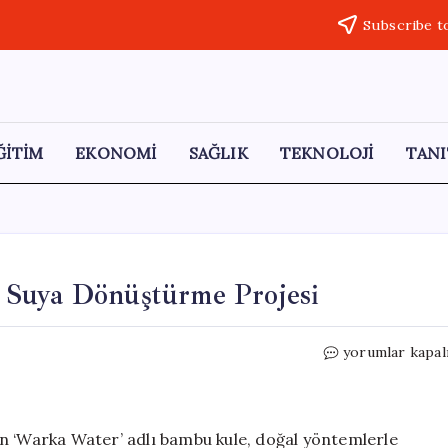
Subscribe t
ĞİTİM
EKONOMİ
SAĞLIK
TEKNOLOJİ
TANI
 Suya Dönüştürme Projesi
Bambu
yorumlar kapal
Kule
ile
Havadaki
Nemi
n ‘Warka Water’ adlı bambu kule, doğal yöntemlerle