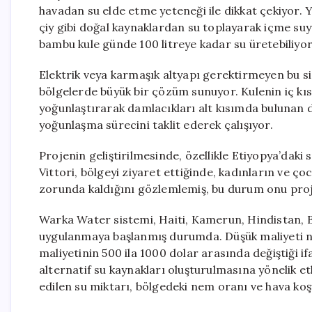
havadan su elde etme yeteneği ile dikkat çekiyor. Y
çiy gibi doğal kaynaklardan su toplayarak içme su
bambu kule günde 100 litreye kadar su üretebiliyor
Elektrik veya karmaşık altyapı gerektirmeyen bu sis
bölgelerde büyük bir çözüm sunuyor. Kulenin iç kı
yoğunlaştırarak damlacıkları alt kısımda bulunan 
yoğunlaşma sürecini taklit ederek çalışıyor.
Projenin geliştirilmesinde, özellikle Etiyopya’daki s
Vittori, bölgeyi ziyaret ettiğinde, kadınların ve ç
zorunda kaldığını gözlemlemiş, bu durum onu proje
Warka Water sistemi, Haiti, Kamerun, Hindistan, Br
uygulanmaya başlanmış durumda. Düşük maliyeti ne
maliyetinin 500 ila 1000 dolar arasında değiştiği i
alternatif su kaynakları oluşturulmasına yönelik e
edilen su miktarı, bölgedeki nem oranı ve hava koşu