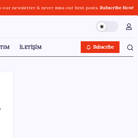
o our newsletter & never miss our best posts.
Subscribe Now!
TIM
İLETİŞİM
Subscribe
ı
SON YAZILAR
Google Pixel 11 Pro Fold için Geri Sayım
Başladı