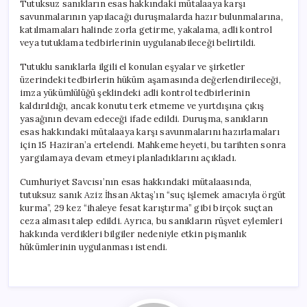
Tutuksuz sanıkların esas hakkındaki mütalaaya karşı
savunmalarının yapılacağı duruşmalarda hazır bulunmalarına,
katılmamaları halinde zorla getirme, yakalama, adli kontrol
veya tutuklama tedbirlerinin uygulanabileceği belirtildi.
Tutuklu sanıklarla ilgili el konulan eşyalar ve şirketler
üzerindeki tedbirlerin hüküm aşamasında değerlendirileceği,
imza yükümlülüğü şeklindeki adli kontrol tedbirlerinin
kaldırıldığı, ancak konutu terk etmeme ve yurtdışına çıkış
yasağının devam edeceği ifade edildi. Duruşma, sanıkların
esas hakkındaki mütalaaya karşı savunmalarını hazırlamaları
için 15 Haziran’a ertelendi. Mahkeme heyeti, bu tarihten sonra
yargılamaya devam etmeyi planladıklarını açıkladı.
Cumhuriyet Savcısı’nın esas hakkındaki mütalaasında,
tutuksuz sanık Aziz İhsan Aktaş’ın “suç işlemek amacıyla örgüt
kurma”, 29 kez “ihaleye fesat karıştırma” gibi birçok suçtan
ceza alması talep edildi. Ayrıca, bu sanıkların rüşvet eylemleri
hakkında verdikleri bilgiler nedeniyle etkin pişmanlık
hükümlerinin uygulanması istendi.