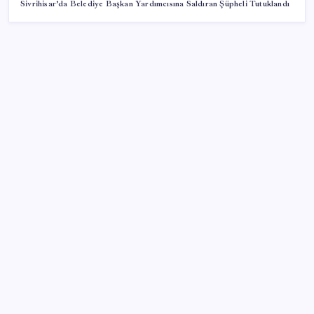
Sivrihisar’da Belediye Başkan Yardımcısına Saldıran Şüpheli Tutuklandı
SON YAZILAR
Google Pixel 11 Pro Fold için Geri Sayım Başladı
Windows 11’de Casusluk İddiası: Microsoft’tan
Açıklama Geldi
Özel Yetenek Sınavı (ÖZYES) sınavı ne zaman? 2026
ÖZYES tercihleri ne zaman?
Dezenflasyon devam ediyor
Dijital Türk Lirası Özel Sektörün Denetimine Açılıyor