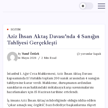
Skip
to
content
EĞITIM
Aziz İhsan Aktaş Davası’nda 4 Sanığın
Tahliyesi Gerçekleşti
Aziz
By
Yusuf Öztürk
yorumlar kapalı
İhsan
14 Mayıs 2026
2 Min Read
Aktaş
Davası’nda
4
İstanbul 1. Ağır Ceza Mahkemesi, Aziz İhsan Aktaş Davası
Sanığın
kapsamında 11’i tutuklu toplam 200 sanık arasından 4 sanığın
Tahliyesi
Gerçekleşti
tahliyesine karar verdi. Mahkeme, duruşmanın ardından
için
sanıkların esas hakkındaki mütalaaya karşı savunmalarını
hazırlamaları için 15 Haziran tarihine ertelendi.
İş insanı Aziz İhsan Aktaş’ın liderliğinde olduğu iddia edilen
“çıkar amaçlı suç örgütü”, bazı belediye başkanlarına rüşvet