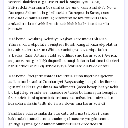
vererek ihaleleri organize etmekle suçlanıyor. Dava,
Silivri’deki Marmara Ceza İnfaz Kurumu karşısındaki 3 No’lu
Duruşma Salonu’nda görülmekte. Duruşmada Savcı, esas
hakkındaki mütalaasını açıkladıktan sonra tutuklu sanık
avukatları da müvekkillerinin tutukluluk hallerine itirazda
bulundu.
Mahkeme, Beşiktaş Belediye Başkan Yardımcısı Alı Rıza
Yılmaz, Rıza Akpolat’ın eniştesi Burak Kangal, Rıza Akpolat’ın
kayınbiraderi Kazım Gökhan Yankılıç ve Rıza Akpolat’ın
arkadaşı Rabil Artan’ın tahliye edilmesine karar verdi. Ayrıca,
suçtan zarar gördüğü düşünülen müştekilerin katılma talepleri
kabul edildi ve bu kişiler dosyaya “katılan” olarak eklendi.
Mahkeme, “belgede sahtecilik” iddialarına ilişkin belgelerin
asıllarının İstanbul Cumhuriyet Başsavcılığı’na gönderilmesi
için müzekkere yazılmasına hükmetti. Şahsi hesaplara yönelik
blokaj taleplerinde ise, müsadere talebi bulunmayan hesaplar
üzerindeki blokajların kaldırılmasına, müsadere talebi olan
hesaplara ilişkin tedbirlerin ise devamına karar verildi.
Sanıkların duruşmalardan vareste tutulma talepleri, esas
hakkındaki mütalaanın sunulmuş olması ve yargılamanın
geldiği aşama göz önünde bulundurularak reddedildi.