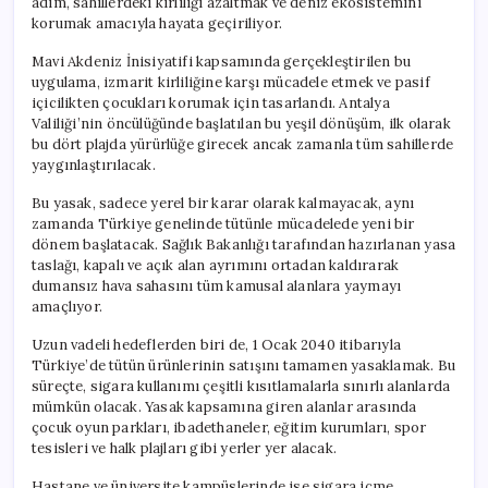
adım, sahillerdeki kirliliği azaltmak ve deniz ekosistemini
korumak amacıyla hayata geçiriliyor.
Mavi Akdeniz İnisiyatifi kapsamında gerçekleştirilen bu
uygulama, izmarit kirliliğine karşı mücadele etmek ve pasif
içicilikten çocukları korumak için tasarlandı. Antalya
Valiliği’nin öncülüğünde başlatılan bu yeşil dönüşüm, ilk olarak
bu dört plajda yürürlüğe girecek ancak zamanla tüm sahillerde
yaygınlaştırılacak.
Bu yasak, sadece yerel bir karar olarak kalmayacak, aynı
zamanda Türkiye genelinde tütünle mücadelede yeni bir
dönem başlatacak. Sağlık Bakanlığı tarafından hazırlanan yasa
taslağı, kapalı ve açık alan ayrımını ortadan kaldırarak
dumansız hava sahasını tüm kamusal alanlara yaymayı
amaçlıyor.
Uzun vadeli hedeflerden biri de, 1 Ocak 2040 itibarıyla
Türkiye’de tütün ürünlerinin satışını tamamen yasaklamak. Bu
süreçte, sigara kullanımı çeşitli kısıtlamalarla sınırlı alanlarda
mümkün olacak. Yasak kapsamına giren alanlar arasında
çocuk oyun parkları, ibadethaneler, eğitim kurumları, spor
tesisleri ve halk plajları gibi yerler yer alacak.
Hastane ve üniversite kampüslerinde ise sigara içme