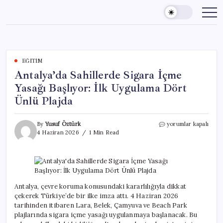
Skip
to
content
EĞITIM
Antalya’da Sahillerde Sigara İçme
Yasağı Başlıyor: İlk Uygulama Dört
Ünlü Plajda
Antalya’da
By
Yusuf Öztürk
yorumlar kapalı
Sahillerde
4 Haziran 2026
1 Min Read
Sigara
İçme
Yasağı
Başlıyor:
İlk
Uygulama
Antalya, çevre koruma konusundaki kararlılığıyla dikkat
Dört
çekerek Türkiye’de bir ilke imza attı. 4 Haziran 2026
Ünlü
tarihinden itibaren Lara, Belek, Çamyuva ve Beach Park
Plajda
plajlarında sigara içme yasağı uygulanmaya başlanacak. Bu
için