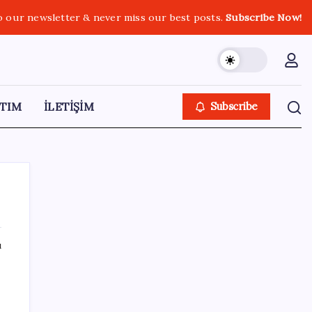
o our newsletter & never miss our best posts.
Subscribe Now!
TIM
İLETİŞİM
Subscribe
ı
SON YAZILAR
ABD tarım dışı istihdam verisinde negatif
sürpriz