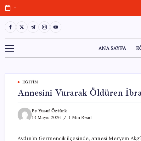
Skip
-
to
content
https://www.facebook.com/
https://twitter.com/
https://t.me/
https://www.instagram.com/
https://youtube.com/
ANA SAYFA
E
EĞITIM
Annesini Vurarak Öldüren İbr
By
Yusuf Öztürk
13 Mayıs 2026
1 Min Read
Aydın’ın Germencik ilçesinde, annesi Meryem Akgü