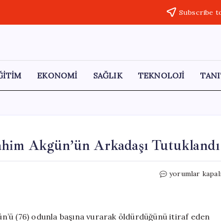
Subscribe t
ĞİTİM
EKONOMİ
SAĞLIK
TEKNOLOJİ
TANI
ahim Akgün’ün Arkadaşı Tutuklandı
Annesini
yorumlar kapal
Vurarak
Öldüren
İbrahim
Akgün’ün
n’ü (76) odunla başına vurarak öldürdüğünü itiraf eden