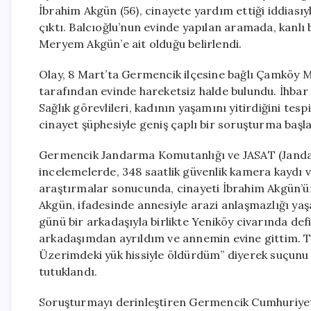
İbrahim Akgün (56), cinayete yardım ettiği iddiasıy
çıktı. Balcıoğlu’nun evinde yapılan aramada, kanlı 
Meryem Akgün’e ait olduğu belirlendi.
Olay, 8 Mart’ta Germencik ilçesine bağlı Çamköy 
tarafından evinde hareketsiz halde bulundu. İhbar ü
Sağlık görevlileri, kadının yaşamını yitirdiğini tesp
cinayet şüphesiyle geniş çaplı bir soruşturma başla
Germencik Jandarma Komutanlığı ve JASAT (Jandar
incelemelerde, 348 saatlik güvenlik kamera kaydı ve
araştırmalar sonucunda, cinayeti İbrahim Akgün’ün 
Akgün, ifadesinde annesiyle arazi anlaşmazlığı yaşa
günü bir arkadaşıyla birlikte Yeniköy civarında def
arkadaşımdan ayrıldım ve annemin evine gittim. T
Üzerimdeki yük hissiyle öldürdüm” diyerek suçunu 
tutuklandı.
Soruşturmayı derinleştiren Germencik Cumhuriyet 