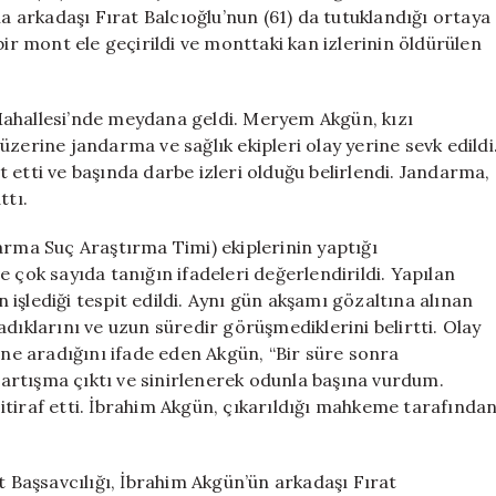
Arkadaşı
la arkadaşı Fırat Balcıoğlu’nun (61) da tutuklandığı ortaya
Tutuklandı
bir mont ele geçirildi ve monttaki kan izlerinin öldürülen
için
Mahallesi’nde meydana geldi. Meryem Akgün, kızı
zerine jandarma ve sağlık ekipleri olay yerine sevk edildi
it etti ve başında darbe izleri olduğu belirlendi. Jandarma,
ttı.
ma Suç Araştırma Timi) ekiplerinin yaptığı
 çok sayıda tanığın ifadeleri değerlendirildi. Yapılan
işlediği tespit edildi. Aynı gün akşamı gözaltına alınan
dıklarını ve uzun süredir görüşmediklerini belirtti. Olay
ine aradığını ifade eden Akgün, “Bir süre sonra
artışma çıktı ve sinirlenerek odunla başına vurdum.
itiraf etti. İbrahim Akgün, çıkarıldığı mahkeme tarafında
Başsavcılığı, İbrahim Akgün’ün arkadaşı Fırat