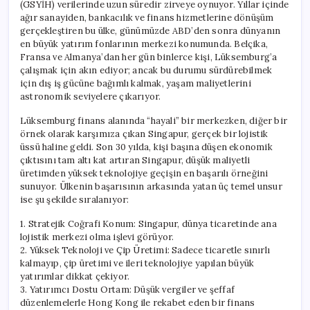
(GSYİH) verilerinde uzun süredir zirveye oynuyor. Yıllar içinde
ağır sanayiden, bankacılık ve finans hizmetlerine dönüşüm
gerçekleştiren bu ülke, günümüzde ABD’den sonra dünyanın
en büyük yatırım fonlarının merkezi konumunda. Belçika,
Fransa ve Almanya’dan her gün binlerce kişi, Lüksemburg’a
çalışmak için akın ediyor; ancak bu durumu sürdürebilmek
için dış iş gücüne bağımlı kalmak, yaşam maliyetlerini
astronomik seviyelere çıkarıyor.
Lüksemburg finans alanında “hayali” bir merkezken, diğer bir
örnek olarak karşımıza çıkan Singapur, gerçek bir lojistik
üssü haline geldi. Son 30 yılda, kişi başına düşen ekonomik
çıktısını tam altı kat artıran Singapur, düşük maliyetli
üretimden yüksek teknolojiye geçişin en başarılı örneğini
sunuyor. Ülkenin başarısının arkasında yatan üç temel unsur
ise şu şekilde sıralanıyor:
1. Stratejik Coğrafi Konum: Singapur, dünya ticaretinde ana
lojistik merkezi olma işlevi görüyor.
2. Yüksek Teknoloji ve Çip Üretimi: Sadece ticaretle sınırlı
kalmayıp, çip üretimi ve ileri teknolojiye yapılan büyük
yatırımlar dikkat çekiyor.
3. Yatırımcı Dostu Ortam: Düşük vergiler ve şeffaf
düzenlemelerle Hong Kong ile rekabet eden bir finans