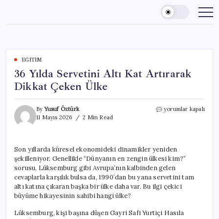
Skip
to
content
EĞITIM
36 Yılda Servetini Altı Kat Artırarak
Dikkat Çeken Ülke
36
By
Yusuf Öztürk
yorumlar kapalı
Yılda
11 Mayıs 2026
2 Min Read
Servetini
Altı
Kat
Son yıllarda küresel ekonomideki dinamikler yeniden
Artırarak
şekilleniyor. Genellikle “Dünyanın en zengin ülkesi kim?”
Dikkat
Çeken
sorusu, Lüksemburg gibi Avrupa’nın kalbinden gelen
Ülke
cevaplarla karşılık bulsa da, 1990’dan bu yana servetini tam
için
altı katına çıkaran başka bir ülke daha var. Bu ilgi çekici
büyüme hikayesinin sahibi hangi ülke?
Lüksemburg, kişi başına düşen Gayri Safi Yurtiçi Hasıla